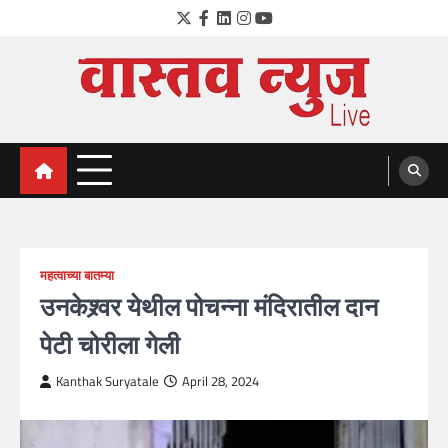
Skip
Twitter
Facebook
LinkedIn
Instagram
YouTube
to
content
VastavNEWSLive.com
a leading NEWS portal of Maharahstra
महत्वाच्या बातम्या
उनकेश्र्वर येथील पोचन्ना मंदिरातील दान
पेटी चोरीला गेली
Kanthak Suryatale
April 28, 2024