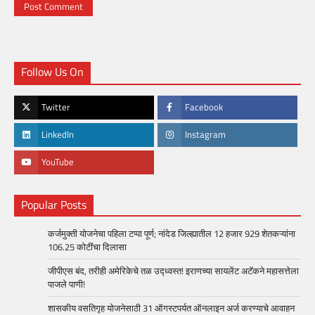
Follow Us On
Twitter
Facebook
LinkedIn
Instagram
YouTube
Popular Posts
कर्जमुक्ती योजनेचा पहिला टप्पा पूर्ण; नांदेड जिल्ह्यातील 12 हजार 929 शेतकऱ्यांना
106.25 कोटींचा दिलासा
जीपीएस बंद, तरीही अमेरिकेचे तळ उद्ध्वस्त! इराणच्या सायलेंट अटॅकने महासत्तेला
पाजले पाणी!
शासकीय वसतिगृह योजनेसाठी 31 ऑगस्टपर्यत ऑनलाइन अर्ज करण्याचे आवाहन