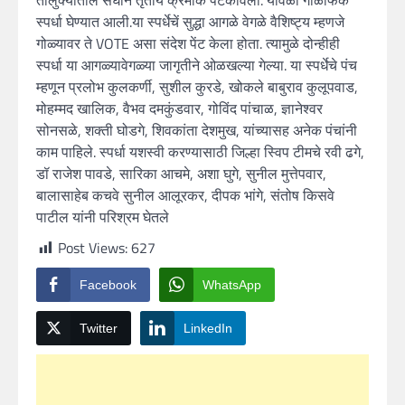
तालुक्यातील संघाने तृतीय क्रमांक पटकावला. यावेळी गोळाफेक
स्पर्धा घेण्यात आली.या स्पर्धेचें सुद्धा आगळे वेगळे वैशिष्ट्य म्हणजे
गोळ्यावर ते VOTE असा संदेश पेंट केला होता. त्यामुळे दोन्हीही
स्पर्धा या आगळ्यावेगळ्या जागृतीने ओळखल्या गेल्या. या स्पर्धेचे पंच
म्हणून प्रलोभ कुलकर्णी, सुशील कुरडे, खोकले बाबुराव कुलूपवाड,
मोहम्मद खालिक, वैभव दमकुंडवार, गोविंद पांचाळ, ज्ञानेश्वर
सोनसळे, शक्ती घोडगे, शिवकांता देशमुख, यांच्यासह अनेक पंचांनी
काम पाहिले. स्पर्धा यशस्वी करण्यासाठी जिल्हा स्विप टीमचे रवी ढगे,
डॉ राजेश पावडे, सारिका आचमे, अशा घुगे, सुनील मुत्तेपवार,
बालासाहेब कचवे सुनील आलूरकर, दीपक भांगे, संतोष किसवे
पाटील यांनी परिश्रम घेतले
Post Views:
627
Facebook
WhatsApp
Twitter
LinkedIn