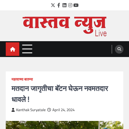
Skip
Twitter
Facebook
LinkedIn
Instagram
YouTube
to
content
VastavNEWSLive.com
a leading NEWS portal of Maharahstra
महत्वाच्या बातम्या
मतदान जागृतीचा बॅटन घेऊन नवमतदार
धावले !
Kanthak Suryatale
April 24, 2024