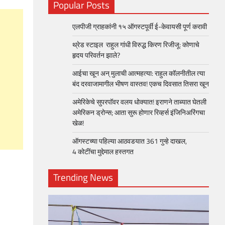
Popular Posts
एलपीजी ग्राहकांनी १५ ऑगस्टपूर्वी ई-केवायसी पूर्ण करावी
थ्रेड स्टाइल राहुल गांधी विरुद्ध किरण रिजीजू: कोणाचे
हृदय परिवर्तन झाले?
आईचा खून अन् मुलाची आत्महत्या: राहुल कॉलनीतील त्या
बंद दरवाजामागील भीषण वास्तव! एकच दिवसात तिसरा खून
अमेरिकेचे सुपरपॉवर वलय धोक्यात! इराणने ताब्यात घेतली
अमेरिकन ड्रोन्स; आता सुरू होणार रिव्हर्स इंजिनिअरिंगचा
खेळ!
ऑगस्टच्या पहिल्या आठवडयात 361 गुन्हे दाखल,
4 कोटींचा मुद्देमाल हस्तगत
Trending News
loper?