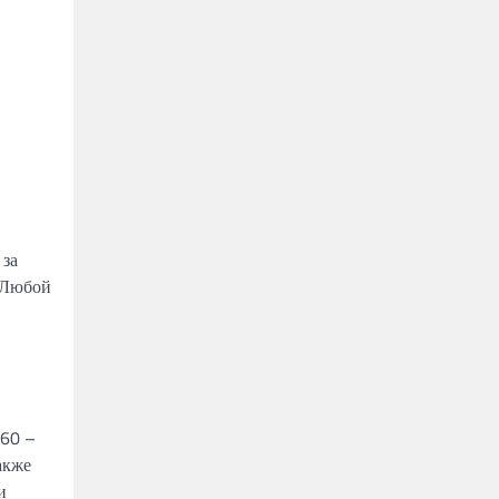
 за
. Любой
s60 –
акже
и