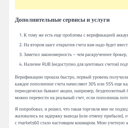
Дополнительные сервисы и услуги
К тому же есть еще проблемы с верификацией аккаун
На втором шаге открытия счета вам надо будет вве
Заметил закономерность – чем раскрученнее брокер, 
Наличие RUB (недоступно для центовых счетов) под
Верификацию прошла быстро, первый уровень получила з
каждое пополнение счета начисляют 30% или 55% еще каж
периодически бывают акции, например, бездепозитный бо
можно перевести на реальный счет, если пополнишь пот
Я попробовал, и решил, что такая торговля мне не подхо
жаловались на задержку вывода (или отмену прибыли), 
с markets60 стало настоящим кошмаром. Мою учетную за