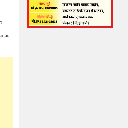
ют
тиции