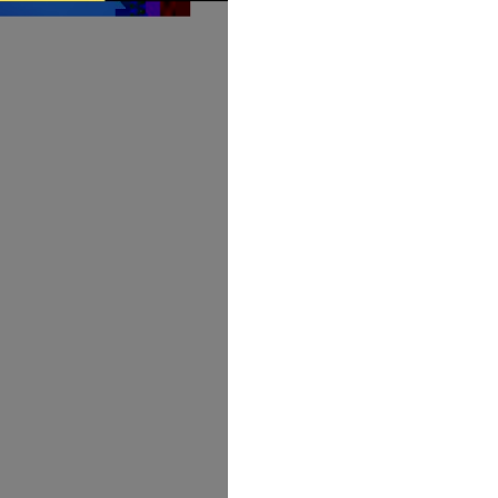
How to Become One, Salary
Kanthak Suryatale
April 30, 202