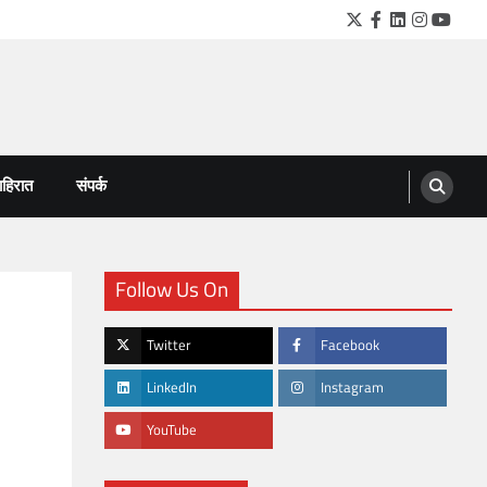
Twitter
Facebook
LinkedIn
Instagra
YouTu
हिरात
संपर्क
Follow Us On
Twitter
Facebook
LinkedIn
Instagram
YouTube