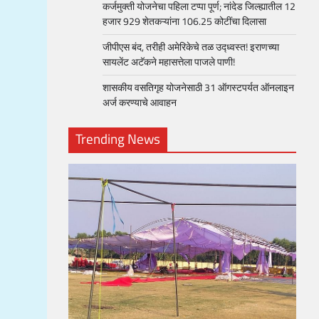
कर्जमुक्ती योजनेचा पहिला टप्पा पूर्ण; नांदेड जिल्ह्यातील 12
हजार 929 शेतकऱ्यांना 106.25 कोटींचा दिलासा
जीपीएस बंद, तरीही अमेरिकेचे तळ उद्ध्वस्त! इराणच्या
सायलेंट अटॅकने महासत्तेला पाजले पाणी!
शासकीय वसतिगृह योजनेसाठी 31 ऑगस्टपर्यत ऑनलाइन
अर्ज करण्याचे आवाहन
Trending News
loper?
, Skills
1