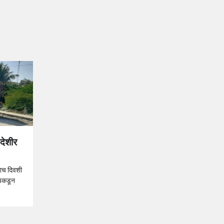
देशीर
काच दिवशी
 पकडून