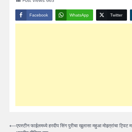
Post Views:
663
Facebook
WhatsApp
Twitter
Post
⟵
एपस्टीन फाईलमध्ये हरदीप सिंग पुरीचा खुलासा महुआ मोइत्रांचा ट्विट मध