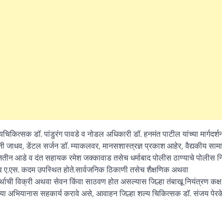
्यचिकित्सक डॉ. पांडुरंग पावडे व नोडल अधिकारी डॉ. हनमंत पाटील यांच्या मार्गदर्
ी जाधव, डेंटल सर्जन डॉ. म्याकलवर, मानसशास्त्रज्ञ प्रकाश आहेर, वैद्यकीय सा
ितीन आडे व दंत सहायक रमेश जक्कावाड तसेच धर्माबाद पोलीस ठाण्याचे पोलीस नि
 व ए.एस. कदम उपस्थित होते.सार्वजनिक ठिकाणी तसेच शैक्षणिक अथवा
थाची विक्री अथवा सेवन किंवा साठवण होत असल्यास जिल्हा तंबाखू नियंत्रण कक्ष,
ाच्या या अभियानास सहकार्य करावे असे, आवाहन जिल्हा शल्य चिकित्सक डॉ. संजय पेरके