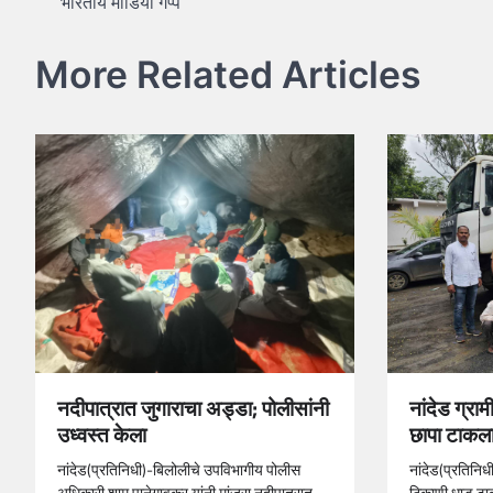
भारतीय मीडिया गप्प
navigation
More Related Articles
नांदेड ग्रा
नदीपात्रात जुगाराचा अड्डा; पोलीसांनी
छापा टाकल
उध्वस्त केला
नांदेड(प्रतिनिध
नांदेड(प्रतिनिधी)-बिलोलीचे उपविभागीय पोलीस
ठिकाणी धाड टा