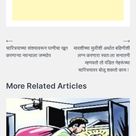
Post
⟵
⟶
चारित्र्याच्या संशयावरून पत्नीचा खून
मावशीच्या मुलीशी अर्थात बहिणीशी
navigation
करणाऱ्या नवऱ्याला जन्मठेप
लग्न करणारा स्वतःला सनातनी
म्हणवतो तो पंडित नेहरूंच्या
चारित्र्यावर बोलू शकतो काय !
More Related Articles