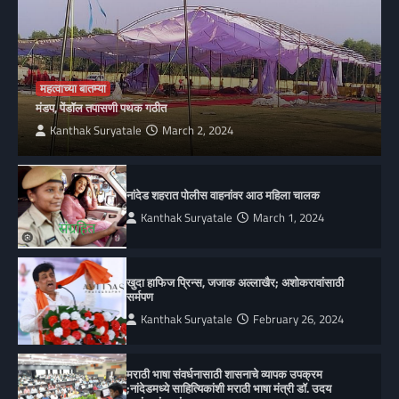
महत्वाच्या बातम्या
मंडप, पेंडॉल तपासणी पथक गठीत
Kanthak Suryatale
March 2, 2024
नांदेड शहरात पोलीस वाहनांवर आठ महिला चालक
Kanthak Suryatale
March 1, 2024
खुदा हाफिज प्रिन्स, जजाक अल्लाखैर; अशोकरावांसाठी
सर्मपण
Kanthak Suryatale
February 26, 2024
मराठी भाषा संवर्धनासाठी शासनाचे व्यापक उपक्रम
;नांदेडमध्ये साहित्यिकांशी मराठी भाषा मंत्री डॉ. उदय