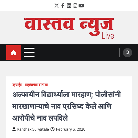
Skip
Twitter
Facebook
LinkedIn
Instagram
YouTube
to
content
VastavNEWSLive.com
a leading NEWS portal of Maharahstra
क्राईम
महत्वाच्या बातम्या
अल्पवयीन विद्यार्थ्याला मारहाण; पोलीसांनी
मारखाणाऱ्याचे नाव प्रसिध्द केले आणि
आरोपीचे नाव लपविले
Kanthak Suryatale
February 5, 2026