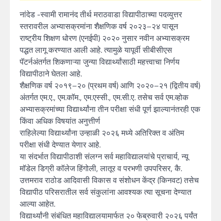
नांदेड -स्वामी रामानंद तीर्थ मराठवाडा विद्यापीठाच्या पदव्युत्तर
स्तरावरील अभ्यासक्रमांना शैक्षणिक वर्ष २०२३–२४ पासून
राष्ट्रीय शिक्षण धोरण (एनईपी) २०२० नुसार नवीन अभ्यासक्रम
पद्धत लागू करण्यात आली आहे. त्यामुळे यापूर्वी सीबीसीएस
पॅटर्नअंतर्गत शिकणाऱ्या जुन्या विद्यार्थ्यांसाठी महत्त्वाचा निर्णय
विद्यापीठाने घेतला आहे.
शैक्षणिक वर्ष २०१९–२० (प्रथम वर्ष) आणि २०२०–२१ (द्वितीय वर्ष)
अंतर्गत एम.ए., एम.कॉम., एम.एस्सी., एम.सी.ए. तसेच सर्व एम.व्होक
अभ्यासक्रमांच्या विद्यार्थ्यांना तीन परीक्षा संधी पूर्ण झाल्यानंतरही एक
किंवा अधिक विषयांत अनुत्तीर्ण
राहिलेल्या विद्यार्थ्यांना उन्हाळी २०२६ मध्ये अतिरिक्त व अंतिम
परीक्षा संधी देण्यात येणार आहे.
या संदर्भात विद्यापीठाशी संलग्न सर्व महाविद्यालयांचे प्राचार्य, न्यू
मॉडेल डिग्री कॉलेज हिंगोली, लातूर व परभणी उपपरिसर, कै.
उत्तमराव राठोड आदिवासी विकास व संशोधन केंद्र (किनवट) तसेच
विद्यापीठ परिसरातील सर्व संकुलांना आवश्यक त्या सूचना देण्यात
आल्या आहेत.
विद्यार्थ्यांनी संबंधित महाविद्यालयामार्फत २० फेब्रुवारी २०२६ पर्यंत