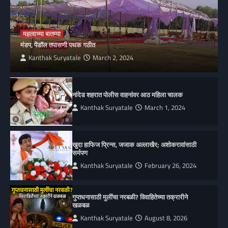
महत्वाच्या बातम्या
मंडप, पेंडॉल तपासणी पथक गठीत
Kanthak Suryatale
March 2, 2024
नांदेड शहरात पोलीस वाहनांवर आठ महिला चालक
Kanthak Suryatale
March 1, 2024
खुदा हाफिज प्रिन्स, जजाक अल्लाखैर; अशोकरावांसाठी
सर्मपण
Kanthak Suryatale
February 26, 2024
गुप्तधनासाठी मुलींचा नरबळी? विवाहितेच्या तक्रारीने
खळबळ
Kanthak Suryatale
August 8, 2026