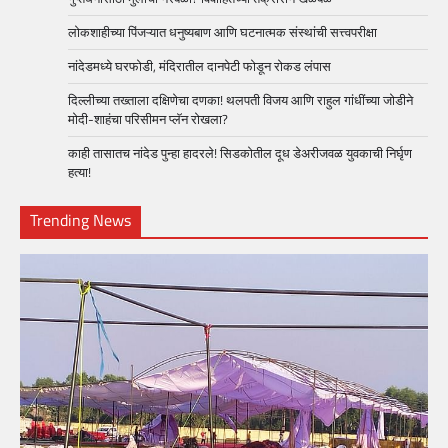
लोकशाहीच्या पिंजऱ्यात धनुष्यबाण आणि घटनात्मक संस्थांची सत्त्वपरीक्षा
नांदेडमध्ये घरफोडी, मंदिरातील दानपेटी फोडून रोकड लंपास
दिल्लीच्या तख्ताला दक्षिणेचा दणका! थलपती विजय आणि राहुल गांधींच्या जोडीने
मोदी-शाहंचा परिसीमन प्लॅन रोखला?
काही तासातच नांदेड पुन्हा हादरले! सिडकोतील दूध डेअरीजवळ युवकाची निर्घृण
हत्या!
Trending News