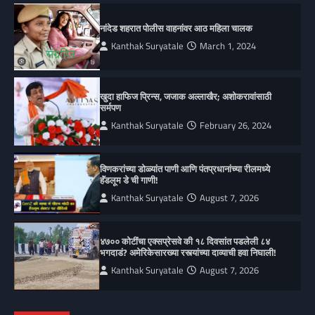
नांदेड शहरात पोलीस वाहनांवर आठ महिला चालक
Kanthak Suryatale
March 1, 2024
खुदा हाफिज प्रिन्स, जजाक अल्लाखैर; अशोकरावांसाठी
सर्मपण
Kanthak Suryatale
February 26, 2024
विणकरांच्या डोळ्यांत पाणी आणि पंतप्रधानांच्या रीलमध्ये
हॅंडलूम डे ची गाणी!
Kanthak Suryatale
August 7, 2026
४७०० कोटींचा एक्सप्रेसवे की १८ दिवसांत पडलेली ८४
भगदाडं? अमेरिकेसारख्या रस्त्यांच्या दाव्याची हवा निघाली!
Kanthak Suryatale
August 7, 2026