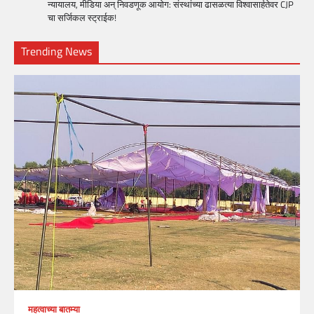
न्यायालय, मीडिया अन् निवडणूक आयोग: संस्थांच्या ढासळत्या विश्वासार्हतेवर CJP
चा सर्जिकल स्ट्राईक!
Trending News
महत्वाच्या बातम्या