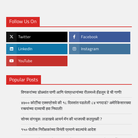
Follow Us On
Twitter
Facebook
LinkedIn
Instagram
YouTube
Popular Posts
विणकरांच्या डोळ्यांत पाणी आणि पंतप्रधानांच्या रीलमध्ये हॅंडलूम डे ची गाणी!
४७०० कोटींचा एक्सप्रेसवे की १८ दिवसांत पडलेली ८४ भगदाडं? अमेरिकेसारख्या
रस्त्यांच्या दाव्याची हवा निघाली!
सोनम वांगचुक: लडाखचे आयर्न मॅन की भाजपची कठपुतळी ?
१५० पोलीस निरीक्षकांच्या विनंती प्रमाणे बदल्यांचे आदेश