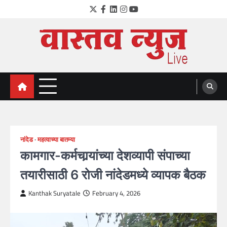
Skip
Twitter
Facebook
LinkedIn
Instagram
YouTube
to
content
VastavNEWSLive.com
a leading NEWS portal of Maharahstra
नांदेड
महत्वाच्या बातम्या
कामगार-कर्मचार्‍यांच्या देशव्यापी संपाच्या
तयारीसाठी 6 रोजी नांदेडमध्ये व्यापक बैठक
Kanthak Suryatale
February 4, 2026