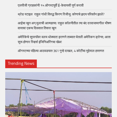
एलपीजी ग्राहकांनी १५ ऑगस्टपूर्वी ई-केवायसी पूर्ण करावी
थ्रेड स्टाइल राहुल गांधी विरुद्ध किरण रिजीजू: कोणाचे हृदय परिवर्तन झाले?
आईचा खून अन् मुलाची आत्महत्या: राहुल कॉलनीतील त्या बंद दरवाजामागील भीषण
वास्तव! एकच दिवसात तिसरा खून
अमेरिकेचे सुपरपॉवर वलय धोक्यात! इराणने ताब्यात घेतली अमेरिकन ड्रोन्स; आता
सुरू होणार रिव्हर्स इंजिनिअरिंगचा खेळ!
ऑगस्टच्या पहिल्या आठवडयात 361 गुन्हे दाखल, 4 कोटींचा मुद्देमाल हस्तगत
Trending News