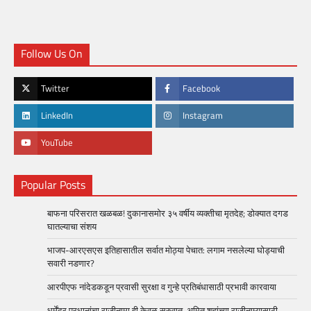
Follow Us On
Twitter
Facebook
LinkedIn
Instagram
YouTube
Popular Posts
बाफना परिसरात खळबळ! दुकानासमोर ३५ वर्षीय व्यक्तीचा मृतदेह; डोक्यात दगड
घातल्याचा संशय
भाजप-आरएसएस इतिहासातील सर्वात मोठ्या पेचात: लगाम नसलेल्या घोड्याची
सवारी नडणार?
आरपीएफ नांदेडकडून प्रवासी सुरक्षा व गुन्हे प्रतिबंधासाठी प्रभावी कारवाया
धर्मेंद्र प्रधानांचा राजीनामा ही केवळ सुरुवात, अमित शहांच्या राजीनाम्यासाठी