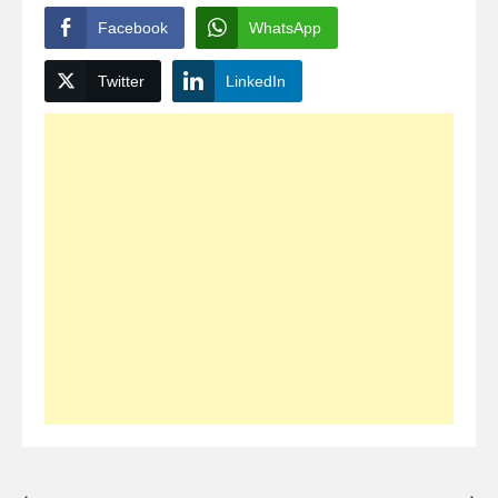
Facebook
WhatsApp
Twitter
LinkedIn
⟵
⟶