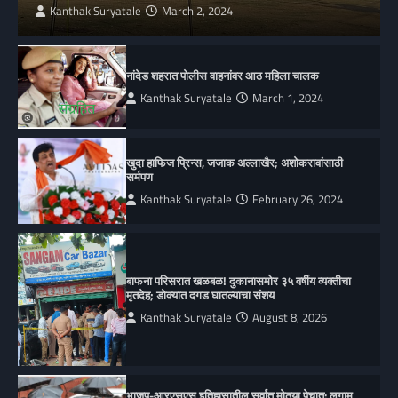
Kanthak Suryatale
March 2, 2024
नांदेड शहरात पोलीस वाहनांवर आठ महिला चालक
Kanthak Suryatale
March 1, 2024
खुदा हाफिज प्रिन्स, जजाक अल्लाखैर; अशोकरावांसाठी
सर्मपण
Kanthak Suryatale
February 26, 2024
बाफना परिसरात खळबळ! दुकानासमोर ३५ वर्षीय व्यक्तीचा
मृतदेह; डोक्यात दगड घातल्याचा संशय
Kanthak Suryatale
August 8, 2026
भाजप-आरएसएस इतिहासातील सर्वात मोठ्या पेचात: लगाम