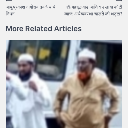
Post
आयु.प्रकाश नागोराव ढवळे यांचे
१% महसूलवाढ आणि १५ लाख कोटी
navigation
निधन
व्याज: अर्थव्यवस्था चालते की थट्टा?
More Related Articles