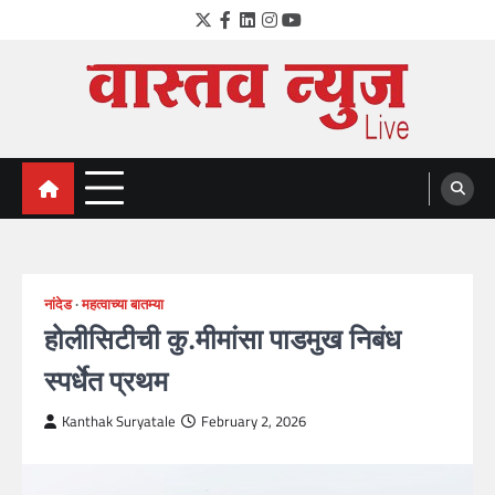
Skip
Twitter
Facebook
LinkedIn
Instagram
YouTube
to
content
VastavNEWSLive.com
a leading NEWS portal of Maharahstra
नांदेड
महत्वाच्या बातम्या
होलीसिटीची कु.मीमांसा पाडमुख निबंध
स्पर्धेत प्रथम
Kanthak Suryatale
February 2, 2026