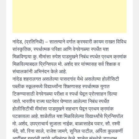
नांदेड, (प्रतिनिधी) – सातत्याने वर्गात क्रमवारी कायम राखत विविध
सांस्कृतिक, स्पर्धात्मक परिक्षा आणि वेगवेगळ्या स्पर्धेत यश
मिळविणार्‍या कु. मीमांसा रुपेश पाडमुखने निबंध स्पर्धत प्रथम क्रमांक
मिळविल्याबद्दल प्रिन्सिपल मो. अर्शद सर यांच्यासह सर्व शिक्षक व
संचालकांनी अभिनंदन केले आहे.
नांदेड शहरालगत असलेल्या पासदगांव येेथे असलेल्या होलीसिटी
पब्लीक स्कूलमध्ये विद्यार्थ्यांना शिक्षणासह स्पर्धात्मक युगात
टिकण्यासाठी वेगवेगळ्या परीक्षा व स्पर्धा घेवून प्रोत्साहन दिल्या
जाते. भारतीय राज्य घटनेवर घेण्यात आलेल्या निबंध स्पर्धेत
होलीसिटीची मीमांसा पाडमुखने सहभाग घेवून प्रथम क्रमांक
पटकावला आहे. शाळेतील यश मिळविलेल्या विद्यार्थ्यांचे प्रिन्सिपॉल
मो. अर्शद, उपप्राचार्य सुजाता नाईक, बाळासाहेब पवार, सौ. रश्मी
यंंदे, सौ. रिना साले, राजेश जामगे, सुनिल पाटील, अर्पिता कुलकर्णी
आदींसह इतरांनी त्यांचे अभिनंदन केले. शाळेत संस्थेचे उपाध्यक्ष