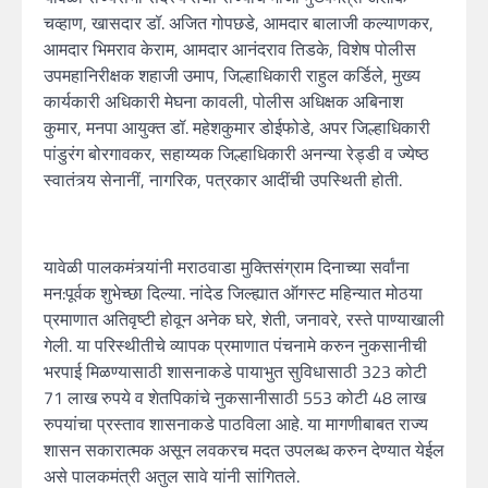
चव्हाण, खासदार डॉ. अजित गोपछडे, आमदार बालाजी कल्याणकर,
आमदार भिमराव केराम, आमदार आनंदराव तिडके, विशेष पोलीस
उपमहानिरीक्षक शहाजी उमाप, जिल्हाधिकारी राहुल कर्डिले, मुख्य
कार्यकारी अधिकारी मेघना कावली, पोलीस अधिक्षक अबिनाश
कुमार, मनपा आयुक्त डॉ. महेशकुमार डोईफोडे, अपर जिल्हाधिकारी
पांडुरंग बोरगावकर, सहाय्यक जिल्हाधिकारी अनन्या रेड्डी व ज्येष्ठ
स्वातंत्र्य सेनानीं, नागरिक, पत्रकार आदींची उपस्थिती होती.
यावेळी पालकमंत्र्यांनी मराठवाडा मुक्तिसंग्राम दिनाच्या सर्वांना
मन:पूर्वक शुभेच्छा दिल्या. नांदेड जिल्ह्यात ऑगस्ट महिन्यात मोठया
प्रमाणात अतिवृष्टी होवून अनेक घरे, शेती, जनावरे, रस्ते पाण्याखाली
गेली. या परिस्थीतीचे व्यापक प्रमाणात पंचनामे करुन नुकसानीची
भरपाई मिळण्यासाठी शासनाकडे पायाभुत सुविधासाठी 323 कोटी
71 लाख रुपये व शेतपिकांचे नुकसानीसाठी 553 कोटी 48 लाख
रुपयांचा प्रस्ताव शासनाकडे पाठविला आहे. या मागणीबाबत राज्य
शासन सकारात्मक असून लवकरच मदत उपलब्ध करुन देण्यात येईल
असे पालकमंत्री अतुल सावे यांनी सांगितले.