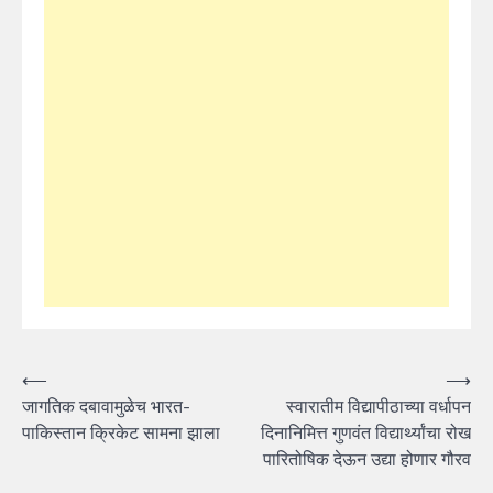
Post
⟵
⟶
जागतिक दबावामुळेच भारत-
स्वारातीम वि‌द्यापीठाच्या वर्धापन
navigation
पाकिस्तान क्रिकेट सामना झाला
दिनानिमित्त गुणवंत विद्यार्थ्यांचा रोख
पारितोषिक देऊन उद्या होणार गौरव