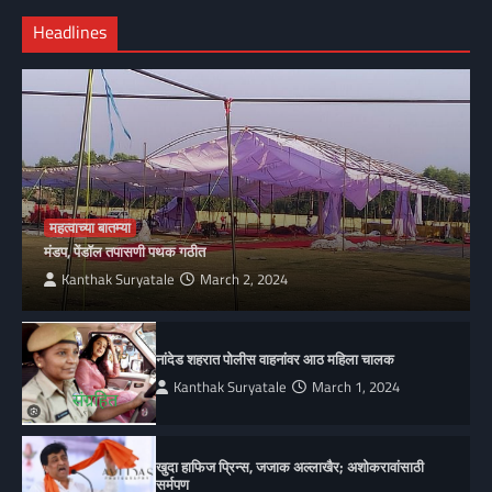
Headlines
महत्वाच्या बातम्या
मंडप, पेंडॉल तपासणी पथक गठीत
Kanthak Suryatale
March 2, 2024
नांदेड शहरात पोलीस वाहनांवर आठ महिला चालक
Kanthak Suryatale
March 1, 2024
खुदा हाफिज प्रिन्स, जजाक अल्लाखैर; अशोकरावांसाठी
सर्मपण