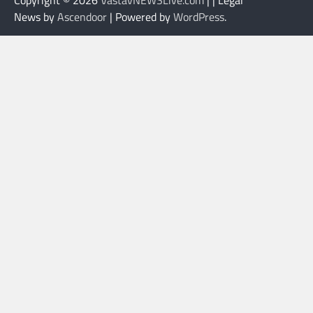
Copyright © 2026
VastavNEWSLive.com
| | Legal
News by
Ascendoor
| Powered by
WordPress
.