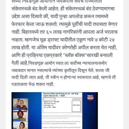
सध्या निवडणूक आयोगाने जवळपास सर्वच राज्यांतील
संकेतस्थळे बंद केली आहेत. ही संकेतस्थळं बंद ठेवण्यामागचा
उद्देश असा दिसतो की, यादी पुन्हा अपलोड करून त्यामध्ये
फेरफार केला जाऊ शकतो. त्यामुळे पूर्वीची यादी तपासता येणार
नाही. बिहारमध्ये तर ६५ लाख नागरिकांनी आपला अर्ज भरलाच
नव्हता. म्हणजेच मूळ ड्राफ्ट यादीतील एकूण नावे ७ कोटी २४
लाख होती. या अंतिम यादीवर कोणतेही अपील करता येत नाही,
आणि ही प्रक्रिया एकप्रकारे “ब्लॅक बॉक्स”सारखी बनवली
गेली आहे.
निवडणूक आयोग स्वतःला सर्वोच्च न्यायालयासमोर
जबाबदार मानत नसल्याचे त्यांच्या कृतीतून दिसून येते. सध्या जी
यादी दिली जात आहे, ती स्कॅन न होणाऱ्या स्वरूपात आहे, म्हणजे ती
पडताळता येऊ शकत नाही.