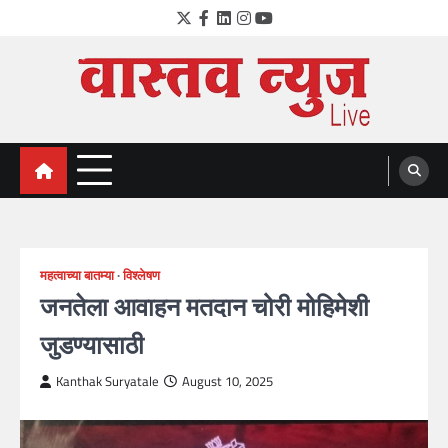
Skip
Twitter
Facebook
LinkedIn
Instagram
YouTube
to
content
VastavNEWSLive.com
a leading NEWS portal of Maharahstra
महत्वाच्या बातम्या
विश्लेषण
जनतेला आवाहन मतदान चोरी मोहिमेशी
जुडण्यासाठी
Kanthak Suryatale
August 10, 2025