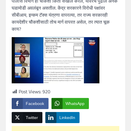
पोलीस विभाग ही चौकशी किती सखोल करेल, यावरच पुढील अनेक
घडामोडी अवलंबून असतील. केंद्र सरकारने विरोधी पक्षांवर
सीबीआय, इन्कम टॅक्स यंत्रणा वापरल्या, तर राज्य सरकारही
कायदेशीर चौकशीसाठी तोच मार्ग वापरत असेल, तर त्यात चूक
काय?
Post Views:
920
Facebook
WhatsApp
Twitter
LinkedIn