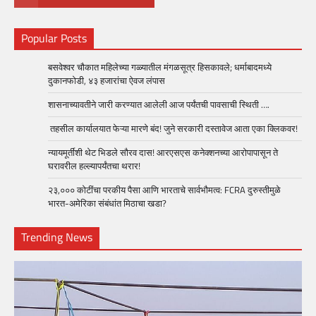
Popular Posts
बसवेश्वर चौकात महिलेच्या गळ्यातील मंगळसूत्र हिसकावले; धर्माबादमध्ये
दुकानफोडी, ४३ हजारांचा ऐवज लंपास
शासनाच्यावतीने जारी करण्यात आलेली आज पर्यंतची पावसाची स्थिती ….
तहसील कार्यालयात फेऱ्या मारणे बंद! जुने सरकारी दस्तावेज आता एका क्लिकवर!
न्यायमूर्तींशी थेट भिडले सौरव दास! आरएसएस कनेक्शनच्या आरोपापासून ते
घरावरील हल्ल्यापर्यंतचा थरार!
२३,००० कोटींचा परकीय पैसा आणि भारताचे सार्वभौमत्व: FCRA दुरुस्तीमुळे
भारत-अमेरिका संबंधांत मिठाचा खडा?
Trending News