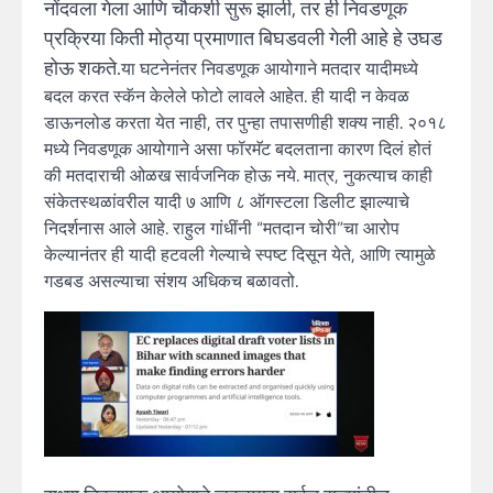
नोंदवला गेला आणि चौकशी सुरू झाली, तर ही निवडणूक
प्रक्रिया किती मोठ्या प्रमाणात बिघडवली गेली आहे हे उघड
होऊ शकते.
या घटनेनंतर निवडणूक आयोगाने मतदार यादीमध्ये
बदल करत स्कॅन केलेले फोटो लावले आहेत. ही यादी न केवळ
डाऊनलोड करता येत नाही, तर पुन्हा तपासणीही शक्य नाही. २०१८
मध्ये निवडणूक आयोगाने असा फॉरमॅट बदलताना कारण दिलं होतं
की मतदाराची ओळख सार्वजनिक होऊ नये. मात्र, नुकत्याच काही
संकेतस्थळांवरील यादी ७ आणि ८ ऑगस्टला डिलीट झाल्याचे
निदर्शनास आले आहे. राहुल गांधींनी “मतदान चोरी”चा आरोप
केल्यानंतर ही यादी हटवली गेल्याचे स्पष्ट दिसून येते, आणि त्यामुळे
गडबड असल्याचा संशय अधिकच बळावतो.