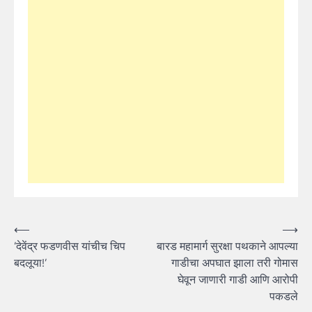
Post
⟵
⟶
’देवेंद्र फडणवीस यांचीच चिप
बारड महामार्ग सुरक्षा पथकाने आपल्या
navigation
बदलूया!’
गाडीचा अपघात झाला तरी गोमास
घेवून जाणारी गाडी आणि आरोपी
पकडले