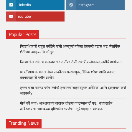
LinkedIn
Instagram
YouTube
Popular Posts
जिल्हाधिकारी राहुल कर्डिले यांची अन्नपूर्णा महिला शेतकरी गटास भेट; नैसर्गिक
शेतीच्या उपक्रमांचे कौतुक
जिल्ह्यातील सर्व न्यायालयात 12 सप्टेंबर रोजी राष्ट्रीय लोकअदालतीचे आयोजन
आरटीआय कार्यकर्ता शेख जाकीरवर फसवणूक, लैंगिक शोषण आणि बनावट
कागदपत्रांचे गंभीर आरोप
ट्रम्प यांचा मास्टर प्लॅन फ्लॉप? इराणच्या चक्रव्यूहात अमेरिका आणि इस्रायल कसे
अडकले?
मोर्चे की चर्चा? आरक्षणाच्या वादावर तोडगा काढण्यासाठी एड. बाळासाहेब
आंबेडकरांचा समन्वयक दृष्टिकोन गरजेचा -सुरेशदादा गायकवाड
Trending News