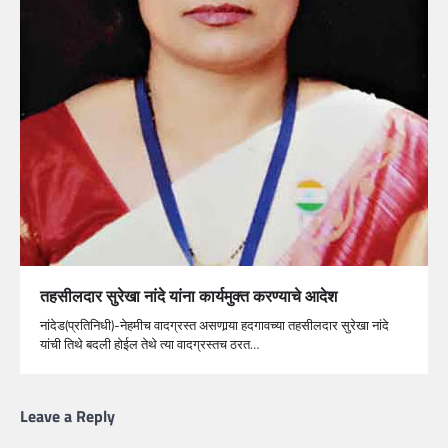
तहसीलदार सुरेखा नांदे यांना कार्यमुक्त करण्याचे आदेश
नांदेड(प्रतिनिधी)-नेहमीच वादग्रस्त असणार्‍या हदगावच्या तहसीलदार सुरेखा नांदे
यांची तिथे बदली होईल तेथे त्या वादग्रस्तच ठरत…
Leave a Reply