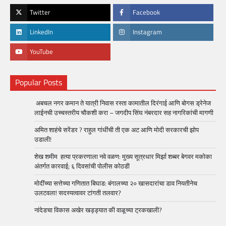
Twitter
Facebook
LinkedIn
Instagram
YouTube
Popular Posts
अबचल नगर कमान ते यात्री निवास रस्ता कामातील दिरंगाई आणि बोगस ड्रेनेज
लाईनची उच्चस्तरीय चौकशी करा – जगदीप सिंघ नंबरदार सह नागरिकांची मागणी
अमित शाहंचे सरेंडर ? राहुल गांधींची ती एक अट आणि मोदी सरकारची झोप
उडाली!
शेख शमीम हत्या प्रकरणाला नवे वळण: मुख्य सूत्रधार मिर्झा शब्बर बेगवर मकोका
अंतर्गत कारवाई; ६ दिवसांची पोलीस कोठडी
मोदींच्या सत्तेच्या गणितात बिघाड: बंगालच्या २० खासदारांचा डाव नियतीनेच
उलटवला! सदस्यत्वावर टांगती तलवार?
नांदेडचा विकास अखेर खड्ड्यात की वाळूच्या ट्रकखाली?