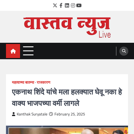
Skip
Twitter
Facebook
LinkedIn
Instagram
YouTube
to
content
VastavNEWSLive.com
a leading NEWS portal of Maharahstra
महत्वाच्या बातम्या
राजकारण
एकनाथ शिंदे यांचे मला हलक्यात घेवू नका हे
वाक्य भाजपच्या वर्मी लागले
Kanthak Suryatale
February 25, 2025