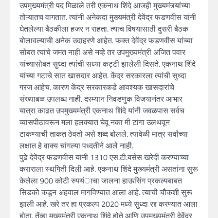
उपमुख्यमंत्री पद मिळाले तरी एकनाथ शिंदे आजही मुख्यमंत्र्यांच्या
तोऱ्यातच वागतात. त्यांनी अनेकदा मुख्यमंत्री देवेंद्र फडणवीस यांनी
घेतलेल्या बैठकीला हजर न राहता. त्याच विषयासाठी दुसरी बैठक
बोलावल्याची अनेक उदाहरणे आहेत. फक्त देवेंद्र फडणवीस यांच्या
सोबत त्यांचे जमत नाही असे नव्हे तर उपमुख्यमंत्री अजित पवार
यांच्यासोबत सुध्दा त्यांची सध्या कट्टी झालेली दिसते. एकनाथ शिंदे
यांच्या गटाचे सात खासदार आहेत. केंद्र सरकारला त्यांची सुध्दा
गरज आहेच. कारण केंद्र सरकारकडे आवश्यक खासदारांचे
संख्याबळ उपलब्ध नाही. दरम्यान निवडणुक विजयानंतर आभार
यात्रा काढत उपमुख्यमंत्री एकनाथ शिंदे यांनी जवळपास सर्वच
व्यासपीठावरून मला हलक्यात घेवू नका मी टांगा उलथवून
टाकण्याची ताकत ठेवतो असे शब्द बोलले. त्यावेळी मात्र सर्वांच्या
लक्षात हे वाक्य चांगल्या पध्दतीने आले नाही.
पुढे देवेंद्र फडणवीस यांनी 1310 एस.टी.बसेस खरेदी करण्याच्या
कराराला स्थगिती दिली आहे. एकनाथ शिंदे मुख्यमंत्री असतांना सुरू
केलेला 900 कोटी रुपयंाचा जालना हाऊसिंग प्रकल्पबाबत
सिडको कडून अहवाल मागविण्यात आला आहे. त्याची चौकशी सुरू
झाली आहे. खरे तर हा प्रकल्प 2020 मध्ये सुध्दा रद्द करण्यात आला
होता. तेंव्हा मुख्यमंत्री एकनाथ शिंदे होते आणि उपमुख्यमंत्री देवेंद्र