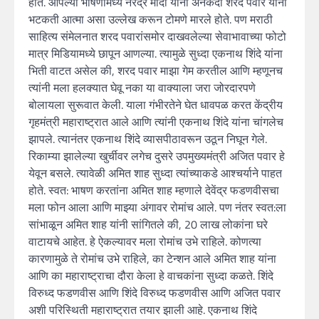
होते. आपल्या भाषणांमध्ये नरेंद्र मोदी यांनी अनेकदा शरद पवार यांना
भटकती आत्मा असा उल्लेख करून टोमणे मारले होते. पण मराठी
साहित्य संमेलनात शरद पवारांसमोर दाखवलेल्या सेवाभावाच्या फोटो
मात्र मिडियामध्ये छापून आणल्या. त्यामुळे सुध्दा एकनाथ शिंदे यांना
भिती वाटत असेल की, शरद पवार माझा गेम करतील आणि म्हणूनच
त्यांनी मला हलक्यात घेवू नका या वाक्याला जरा जोरदारपणे
बोलायला सुरूवात केली. याला गंभीरतेने घेत धावपळ करत केंद्रीय
गृहमंत्री महाराष्ट्रात आले आणि त्यांनी एकनाथ शिंदे यांना चांगलेच
झापले. त्यानंतर एकनाथ शिंदे व्यासपीठावरून उठून निघून गेले.
रिकाम्या झालेल्या खुर्चीवर लगेच दुसरे उपमुख्यमंत्री अजित पवार हे
येवून बसले. त्यावेळी अमित शाह सुध्दा त्यांच्याकडे आश्चर्याने पाहत
होते. स्वत: भाषण करतांना अमित शाह म्हणाले देवेंद्र फडणवीसचा
मला फोन आला आणि माझ्या अंगावर रोमांच आले. पण नंतर स्वत:ला
सांभाळून अमित शाह यांनी सांगितले की, 20 लाख लोकांना घरे
वाटायचे आहेत. हे ऐकल्यावर मला रोमांच उभे राहिले. कोणत्या
कारणामुळे ते रोमांच उभे राहिले, का टेन्शन आले अमित शाह यांना
आणि का महाराष्ट्राचा दौरा केला हे वाचकांना सुध्दा कळते. शिंदे
विरुध्द फडणवीस आणि शिंदे विरुध्द फडणवीस आणि अजित पवार
अशी परिस्थिती महाराष्ट्रात तयार झाली आहे. एकनाथ शिंदे