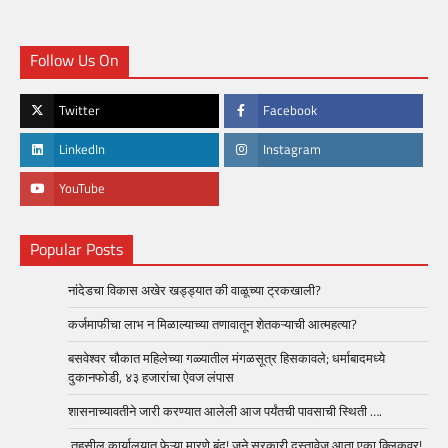
Follow Us On
Twitter
Facebook
LinkedIn
Instagram
YouTube
Popular Posts
नांदेडचा विकास अखेर खड्ड्यात की वाळूच्या ट्रकखाली?
कर्जमाफीचा लाभ न मिळाल्याच्या तणावातून शेतकऱ्याची आत्महत्या?
बसवेश्वर चौकात महिलेच्या गळ्यातील मंगळसूत्र हिसकावले; धर्माबादमध्ये
दुकानफोडी, ४३ हजारांचा ऐवज लंपास
शासनाच्यावतीने जारी करण्यात आलेली आज पर्यंतची पावसाची स्थिती ….
तहसील कार्यालयात फेऱ्या मारणे बंद! जुने सरकारी दस्तावेज आता एका क्लिकवर!