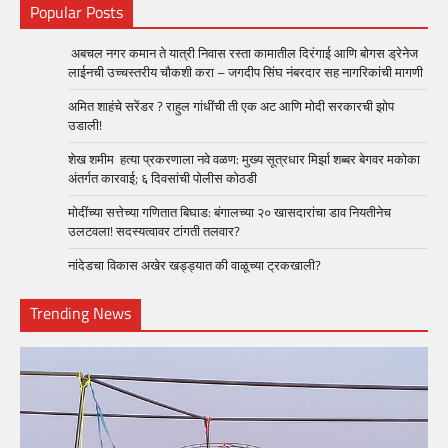
Popular Posts
अबचल नगर कमान ते यात्री निवास रस्ता कामातील दिरंगाई आणि बोगस ड्रेनेज
लाईनची उच्चस्तरीय चौकशी करा – जगदीप सिंघ नंबरदार सह नागरिकांची मागणी
अमित शाहंचे सरेंडर ? राहुल गांधींची ती एक अट आणि मोदी सरकारची झोप
उडाली!
शेख शमीम हत्या प्रकरणाला नवे वळण: मुख्य सूत्रधार मिर्झा शब्बर बेगवर मकोका
अंतर्गत कारवाई; ६ दिवसांची पोलीस कोठडी
मोदींच्या सत्तेच्या गणितात बिघाड: बंगालच्या २० खासदारांचा डाव नियतीनेच
उलटवला! सदस्यत्वावर टांगती तलवार?
नांदेडचा विकास अखेर खड्ड्यात की वाळूच्या ट्रकखाली?
Trending News