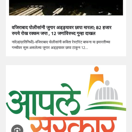
वजिराबाद पोलीसांनी जुगार अड्‌ड्यावर छापा मारला; 82 हजार
रुपये रोख रक्कम जप्त , 12 जणांविरुध्द गुन्हा दाखल
नांदेड(प्रतिनिधी)-वजिराबाद पोलीसांनी कविता रेस्टॉरंट बाफना या इमारतीच्या
गच्चीवर सुरू असलेल्या जुगार अड्‌ड्यावर छापा टाकून 12…