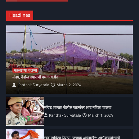
Headlines
महत्वाच्या बातम्या
मंडप, पेंडॉल तपासणी पथक गठीत
Kanthak Suryatale
March 2, 2024
नांदेड शहरात पोलीस वाहनांवर आठ महिला चालक
Kanthak Suryatale
March 1, 2024
खुदा हाफिज प्रिन्स, जजाक अल्लाखैर; अशोकरावांसाठी