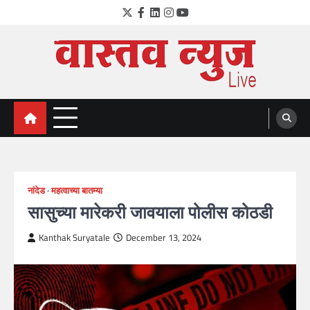
Skip
Twitter
Facebook
LinkedIn
Instagram
YouTube
to
content
VastavNEWSLive.com
a leading NEWS portal of Maharahstra
नांदेड
महत्वाच्या बातम्या
सासुच्या मारेकरी जावयाला पोलीस कोठडी
Kanthak Suryatale
December 13, 2024