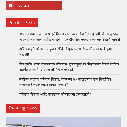
YouTube
Popular Posts
अबचल नगर कमान ते यात्री निवास रस्ता कामातील दिरंगाई आणि बोगस ड्रेनेज
लाईनची उच्चस्तरीय चौकशी करा – जगदीप सिंघ नंबरदार सह नागरिकांची मागणी
अमित शाहंचे सरेंडर ? राहुल गांधींची ती एक अट आणि मोदी सरकारची झोप
उडाली!
शेख शमीम हत्या प्रकरणाला नवे वळण: मुख्य सूत्रधार मिर्झा शब्बर बेगवर मकोका
अंतर्गत कारवाई; ६ दिवसांची पोलीस कोठडी
मोदींच्या सत्तेच्या गणितात बिघाड: बंगालच्या २० खासदारांचा डाव नियतीनेच
उलटवला! सदस्यत्वावर टांगती तलवार?
नांदेडचा विकास अखेर खड्ड्यात की वाळूच्या ट्रकखाली?
Trending News