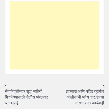
Post
⟵
⟶
सेवानिवृत्तीनंतर सुद्धा माहिती
इतरवारा आणि नांदेड ग्रामीण
navigation
मिळविण्यासाठी पोलीस अंमलदार
पोलीसांची अवैध वाळू उपसा
झटत आहे
करणाऱ्यावर कार्यवाही