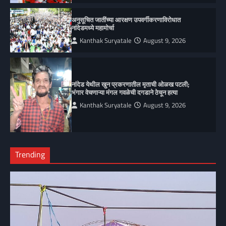
अनुसूचित जातींच्या आरक्षण उपवर्गीकरणाविरोधात
नांदेडमध्ये महामोर्चा
Kanthak Suryatale
August 9, 2026
नांदेड येथील खुन प्रकरणातील मृताची ओळख पटली;
भंगार वेचणाऱ्या मंगल गवळेची दगडाने ठेचून हत्या
Kanthak Suryatale
August 9, 2026
Trending