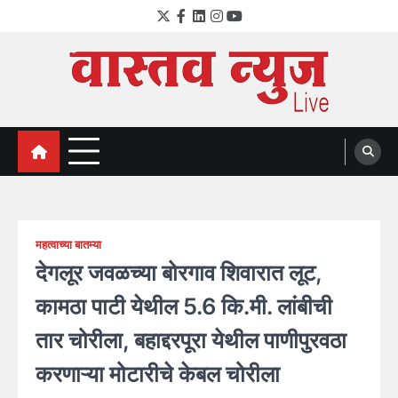
Skip
Twitter
Facebook
LinkedIn
Instagram
YouTube
to
content
VastavNEWSLive.com
a leading NEWS portal of Maharahstra
महत्वाच्या बातम्या
देगलूर जवळच्या बोरगाव शिवारात लूट,
कामठा पाटी येथील 5.6 कि.मी. लांबीची
तार चोरीला, बहाद्दरपूरा येथील पाणीपुरवठा
करणाऱ्या मोटारीचे केबल चोरीला