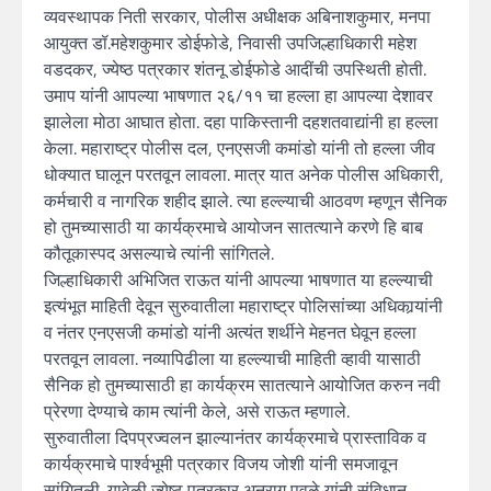
व्यवस्थापक निती सरकार, पोलीस अधीक्षक अबिनाशकुमार, मनपा
आयुक्त डॉ.महेशकुमार डोईफोडे, निवासी उपजिल्हाधिकारी महेश
वडदकर, ज्येष्ठ पत्रकार शंतनू डोईफोडे आदींची उपस्थिती होती.
उमाप यांनी आपल्या भाषणात २६/११ चा हल्ला हा आपल्या देशावर
झालेला मोठा आघात होता. दहा पाकिस्तानी दहशतवाद्यांनी हा हल्ला
केला. महाराष्ट्र पोलीस दल, एनएसजी कमांडो यांनी तो हल्ला जीव
धोक्यात घालून परतवून लावला. मात्र यात अनेक पोलीस अधिकारी,
कर्मचारी व नागरिक शहीद झाले. त्या हल्ल्याची आठवण म्हणून सैनिक
हो तुमच्यासाठी या कार्यक्रमाचे आयोजन सातत्याने करणे हि बाब
कौतूकास्पद असल्याचे त्यांनी सांगितले.
जिल्हाधिकारी अभिजित राऊत यांनी आपल्या भाषणात या हल्ल्याची
इत्यंभूत माहिती देवून सुरुवातीला महाराष्ट्र पोलिसांच्या अधिकार्‍यांनी
व नंतर एनएसजी कमांडो यांनी अत्यंत शर्थीने मेहनत घेवून हल्ला
परतवून लावला. नव्यापिढीला या हल्ल्याची माहिती व्हावी यासाठी
सैनिक हो तुमच्यासाठी हा कार्यक्रम सातत्याने आयोजित करुन नवी
प्रेरणा देण्याचे काम त्यांनी केले, असे राऊत म्हणाले.
सुरुवातीला दिपप्रज्वलन झाल्यानंतर कार्यक्रमाचे प्रास्ताविक व
कार्यक्रमाचे पार्श्वभूमी पत्रकार विजय जोशी यांनी समजावून
सांगितली. यावेळी ज्येष्ठ पत्रकार अनुराग पवळे यांनी संविधान