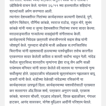
उद्देशिकेचे वाचन केले. यानंतर २६/११ च्या हल्ल्यातील शहिदांना
श्रध्दांजली अर्पण करण्यात आली.
त्यानंतर देशभक्तीपर गितांच्या कार्यक्रमात कल्याणी देशपांडे, पुणे,
श्रीरंग चिंतेवार, पौर्णिमा कांबळे, स्वराज राठोड, राहुल मोरे, शुभंम
कांबळे यांनी नव्या व जुन्या देशभक्तीपर गितांच्या रचना सादर केल्या.
मराठवाड्यातील गाजलेल्या वाद्यवृंद्यांनी संगीतसाथ केली.
कार्यक्रमाचे निवेदक छत्रपती संभाजीनगरचे सद्दाम शेख यांनी
जोशपूर्ण केले. गुरुव्दारा बोर्डाचे माजी अधीक्षक स.रणजितसिंघ
चिरागीया यांनी दहशतवादी हल्ल्याच्या पार्श्वभूमीवर तसेच कारगील
प्रकरणात सादर केलेली कविता व शायरी सर्वांना भावून गेली. नांदेड
येथील सुप्रसिध्द शास्त्रीय नृत्यांगना ईशा राजू जैन आणि साक्षी
राधेश्याम मनियार यांनी सादर केलेले वंदे मातरम या गाण्यावरचे नृत्य
सर्वोत्कृष्ट होते. उद्घाटकीय सोहळ्याचे सूत्रसंचलन गझलकार बापू
दासरी यांनी केले. थंडीच्या वेळेतही नांदेडच्या रसिकांनी या
कार्यक्रमाला उत्स्फूर्त दिला. कार्यक्रमाच्या यशस्वीतेसाठी प्रख्यात
कर सल्लागार अ‍ॅड.दिपक शर्मा, पत्रकार अनुराग पवळे, प्रकाश
कांबळे, चारुदत्त चौधरी, प्रल्हाद लोहकरे, दिपक बार्‍हाळीकर, गंगाधर
हाटकर, आनंद सावरकर, योगेश मुर्वेâवार आदींनी परिश्रम घेतले.