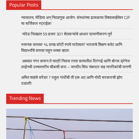
Popular Posts
न्यायालय, मीडिया अन् निवडणूक आयोग: संस्थांच्या ढासळत्या विश्वासार्हतेवर CJP
चा सर्जिकल स्ट्राईक!
नांदेड जिल्ह्यात 59 हजार 301 शेतकऱ्यांचे आधार प्रमाणीकरण पूर्ण
भयानक वास्तव! १६ लाख कोटी रुपये परदेशात? भारताचे शिक्षण बजेट आणि
विद्यार्थ्यांचे वास्तव पाहून थक्क व्हाल!
अबचल नगर कमान ते यात्री निवास रस्ता कामातील दिरंगाई आणि बोगस ड्रेनेज
लाईनची उच्चस्तरीय चौकशी करा – जगदीप सिंघ नंबरदार सह नागरिकांची मागणी
अमित शाहंचे सरेंडर ? राहुल गांधींची ती एक अट आणि मोदी सरकारची झोप
उडाली!
Trending News