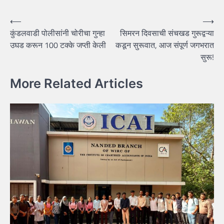
Post
⟵
⟶
कुंडलवाडी पोलीसांनी चोरीचा गुन्हा
सिमरन दिवसाची संचखड गुरूद्वऱ्या
navigation
उघड करून 100 टक्के जप्ती केली
कडून सुरूवात, आज संपूर्ण जगभरात
सुरू!
More Related Articles