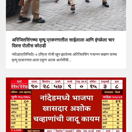
अरिजितसिंगच्या मृत्यू प्रकरणातील साईलाला आणि इंगळेला चार
दिवस पोलीस कोठडी
नांदेड(प्रतिनिधी)-4 एप्रिल रोजी खून झालेल्या अरिजितसिंग गजानन चव्हाण याच्या
मृत्यू प्रकरणात आता एकूण अटक आरोपींची…