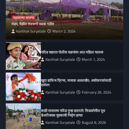
महत्वाच्या बातम्या
मंडप, पेंडॉल तपासणी पथक गठीत
Kanthak Suryatale
March 2, 2024
नांदेड शहरात पोलीस वाहनांवर आठ महिला चालक
Kanthak Suryatale
March 1, 2024
खुदा हाफिज प्रिन्स, जजाक अल्लाखैर; अशोकरावांसाठी
सर्मपण
Kanthak Suryatale
February 26, 2024
काही तासातच नांदेड पुन्हा हादरले! सिडकोतील दूध
डेअरीजवळ युवकाची निर्घृण हत्या!
Kanthak Suryatale
August 8, 2026