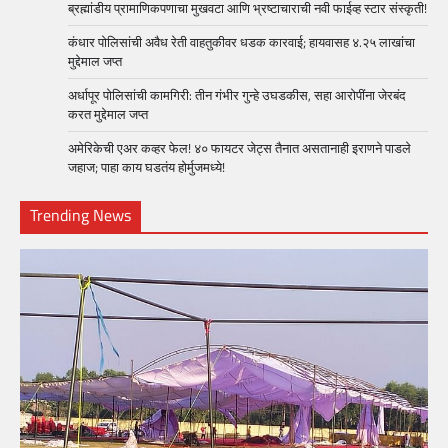
ब्रह्मांडीय प्रामाणिकपणाचा मुखवटा आणि भ्रष्टाचाराची नवी फाईव्ह स्टार संस्कृती!
कंधार पोलिसांची अवैध रेती वाहतुकीवर धडक कारवाई; हायवासह ४.२५ लाखांचा
मुद्देमाल जप्त
अर्धापूर पोलिसांची कामगिरी: तीन गंभीर गुन्हे उघडकीस, सहा आरोपींना जेरबंद
करत मुद्देमाल जप्त
अमेरिकेची एअर कव्हर फेल! ४० फायटर जेट्स तैनात असतानाही इराणने पाडले
जहाज; पाहा काय घडतंय होर्मुजमध्ये!
Trending News