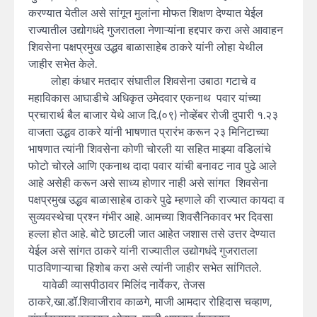
करण्यात येतील असे सांगून मुलांना मोफत शिक्षण देण्यात येईल
राज्यातील उद्योगधंदे गुजरातला नेणाऱ्यांना हद्दपार करा असे आवाहन
शिवसेना पक्षप्रमुख उद्धव बाळासाहेब ठाकरे यांनी लोहा येथील
जाहीर सभेत केले.
लोहा कंधार मतदार संघातील शिवसेना उबाठा गटाचे व
महाविकास आघाडीचे अधिकृत उमेदवार एकनाथ पवार यांच्या
प्रचारार्थ बैल बाजार येथे आज दि.(०९) नोव्हेंबर रोजी दुपारी १.२३
वाजता उद्धव ठाकरे यांनी भाषणात प्रारंभ करून २३ मिनिटाच्या
भाषणात त्यांनी शिवसेना कोणी चोरली या सहित माझ्या वडिलांचे
फोटो चोरले आणि एकनाथ दादा पवार यांची बनावट नाव पुढे आले
आहे असेही करून असे साध्य होणार नाही असे सांगत शिवसेना
पक्षप्रमुख उद्धव बाळासाहेब ठाकरे पुढे म्हणाले की राज्यात कायदा व
सुव्यवस्थेचा प्रश्न गंभीर आहे. आमच्या शिवसैनिकावर भर दिवसा
हल्ला होत आहे. बोटे छाटली जात आहेत जशास तसे उत्तर देण्यात
येईल असे सांगत ठाकरे यांनी राज्यातील उद्योगधंदे गुजरातला
पाठविणाऱ्याचा हिशोब करा असे त्यांनी जाहीर सभेत सांगितले.
यावेळी व्यासपीठावर मिलिंद नार्वेकर, तेजस
ठाकरे,खा.डॉ.शिवाजीराव काळगे, माजी आमदार रोहिदास चव्हाण,