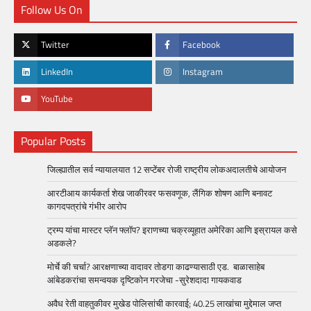
Follow Us On
Twitter
Facebook
LinkedIn
Instagram
YouTube
Popular Posts
जिल्ह्यातील सर्व न्यायालयात 12 सप्टेंबर रोजी राष्ट्रीय लोकअदालतीचे आयोजन
आरटीआय कार्यकर्ता शेख जाकीरवर फसवणूक, लैंगिक शोषण आणि बनावट
कागदपत्रांचे गंभीर आरोप
ट्रम्प यांचा मास्टर प्लॅन फ्लॉप? इराणच्या चक्रव्यूहात अमेरिका आणि इस्रायल कसे
अडकले?
मोर्चे की चर्चा? आरक्षणाच्या वादावर तोडगा काढण्यासाठी एड. बाळासाहेब
आंबेडकरांचा समन्वयक दृष्टिकोन गरजेचा -सुरेशदादा गायकवाड
अवैध रेती वाहतुकीवर मुखेड पोलिसांची कारवाई; 40.25 लाखांचा मुद्देमाल जप्त