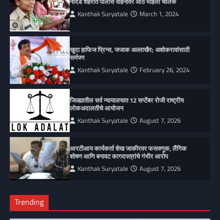
नांदेड शहरात पोलीस वाहनांवर आठ महिला चालक
Kanthak Suryatale
March 1, 2024
खुदा हाफिज प्रिन्स, जजाक अल्लाखैर; अशोकरावांसाठी
सर्मपण
Kanthak Suryatale
February 26, 2024
जिल्ह्यातील सर्व न्यायालयात 12 सप्टेंबर रोजी राष्ट्रीय
लोकअदालतीचे आयोजन
Kanthak Suryatale
August 7, 2026
आरटीआय कार्यकर्ता शेख जाकीरवर फसवणूक, लैंगिक
शोषण आणि बनावट कागदपत्रांचे गंभीर आरोप
Kanthak Suryatale
August 7, 2026
Trending