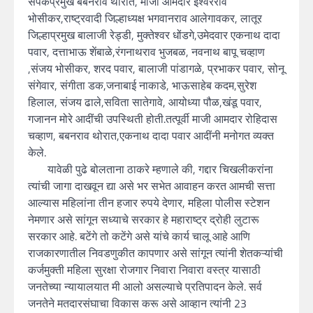
संपर्कप्रमुख बबनराव थोरात, माजी आमदार ईश्वरराव
भोसीकर,राष्ट्रवादी जिल्हाध्यक्ष भगवानराव आलेगावकर, लातूर
जिल्हाप्रमुख बालाजी रेड्डी, मुक्तेश्वर धोंडगे,उमेदवार एकनाथ दादा
पवार, दत्ताभाऊ शेंबाळे,रंगनाथराव भुजबळ, नवनाथ बापू चव्हाण
,संजय भोसीकर, शरद पवार, बालाजी पांडागळे, प्रभाकर पवार, सोनू
संगेवार, संगीता डक,जनाबाई नाकाडे, भाऊसाहेब कदम,सुरेश
हिलाल, संजय ढाले,सविता सातेगावे, आयोध्या पौळ,खंडू पवार,
गजानन मोरे आदींची उपस्थिती होती.तत्पूर्वी माजी आमदार रोहिदास
चव्हाण, बबनराव थोरात,एकनाथ दादा पवार आदींनी मनोगत व्यक्त
केले.
यावेळी पुढे बोलताना ठाकरे म्हणाले की, गद्दार चिखलीकरांना
त्यांची जागा दाखवून द्या असे भर सभेत आवाहन करत आमची सत्ता
आल्यास महिलांना तीन हजार रुपये देणार, महिला पोलीस स्टेशन
नेमणार असे सांगून सध्याचे सरकार हे महाराष्ट्र द्रोही लुटारू
सरकार आहे. बटेंगे तो कटेंगे असे यांचे कार्य चालू आहे आणि
राजकारणातील निवडणुकीत कापणार असे सांगून त्यांनी शेतकऱ्यांची
कर्जमुक्ती महिला सुरक्षा रोजगार निवारा निवारा वस्त्र यासाठी
जनतेच्या न्यायालयात मी आलो असल्याचे प्रतिपादन केले. सर्व
जनतेने मतदारसंघाचा विकास करू असे आव्हान त्यांनी 23