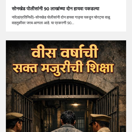
सोनखेड पोलीसांनी 90 लाखांच्या दोन हायवा पकडल्या
नांदेड(प्रतिनिधी)-सोनखेड पोलीसांनी दोन हायवा गाड्या पकडून चोरट्या वाळू
वाहतुकीवर जरब आणला आहे. या प्रकरणी 90…