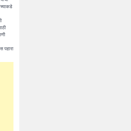
च्याकडे
ची
साठी
काणी
ीस पहारा