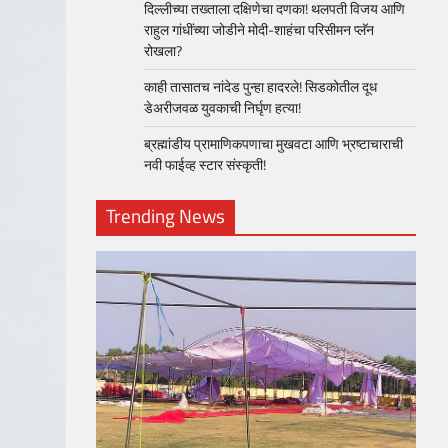
दिल्लीच्या तख्ताला दक्षिणेचा दणका! थलपती विजय आणि
राहुल गांधींच्या जोडीने मोदी-शाहंचा परिसीमन प्लॅन
रोखला?
काही तासातच नांदेड पुन्हा हादरले! सिडकोतील दूध
डेअरीजवळ युवकाची निर्घृण हत्या!
ब्रह्मांडीय प्रामाणिकपणाचा मुखवटा आणि भ्रष्टाचाराची
नवी फाईव्ह स्टार संस्कृती!
Trending News
loper?
, Skills
1