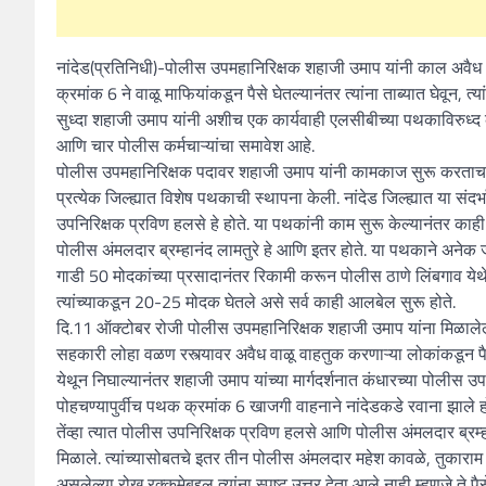
नांदेड(प्रतिनिधी)-पोलीस उपमहानिरिक्षक शहाजी उमाप यांनी काल अवैध
क्रमांक 6 ने वाळू माफियांकडून पैसे घेतल्यानंतर त्यांना ताब्यात घेवून, 
सुध्दा शहाजी उमाप यांनी अशीच एक कार्यवाही एलसीबीच्या पथकाविरुध
आणि चार पोलीस कर्मचाऱ्यांचा समावेश आहे.
पोलीस उपमहानिरिक्षक पदावर शहाजी उमाप यांनी कामकाज सुरू करताच नांदेड 
प्रत्येक जिल्ह्यात विशेष पथकाची स्थापना केली. नांदेड जिल्ह्यात या स
उपनिरिक्षक प्रविण हलसे हे होते. या पथकांनी काम सुरू केल्यानंतर काही
पोलीस अंमलदार ब्रम्हानंद लामतुरे हे आणि इतर होते. या पथकाने अनेक ज
गाडी 50 मोदकांच्या प्रसादानंतर रिकामी करून पोलीस ठाणे लिंबगाव येथ
त्यांच्याकडून 20-25 मोदक घेतले असे सर्व काही आलबेल सुरू होते.
दि.11 ऑक्टोबर रोजी पोलीस उपमहानिरिक्षक शहाजी उमाप यांना मिळालेल्
सहकारी लोहा वळण रस्त्यावर अवैध वाळू वाहतुक करणाऱ्या लोकांकडून पैसे
येथून निघाल्यानंतर शहाजी उमाप यांच्या मार्गदर्शनात कंधारच्या पोलीस उप
पोहचण्यापुर्वीच पथक क्रमांक 6 खाजगी वाहनाने नांदेडकडे रवाना झाले ह
तेंव्हा त्यात पोलीस उपनिरिक्षक प्रविण हलसे आणि पोलीस अंमलदार ब्रम्ह
मिळाले. त्यांच्यासोबतचे इतर तीन पोलीस अंमलदार महेश कावळे, तुकाराम जु
असलेल्या रोख रक्कमेबद्दल त्यांना स्पष्ट उत्तर देता आले नाही म्हणजे ते 