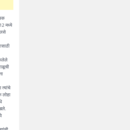
पथक
12 मध्ये
ालसे
यासाठी
ेलेले
वाळूची
ना
्यांचे
थक लोहा
थे
खले.
ये
्यांची