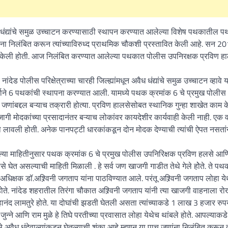
 धंद्यांचे समुळ उच्चाटन करण्यासाठी स्थापन करण्यात आलेल्या विशेष पथकातील 
त्यांना निलंबित करून त्यांच्याविरुध्द प्राथमिक चौकशी प्रस्तावित केली आहे. सन 20
्द केली होती. आज निलंबित करण्यात आलेल्या पथकात पोलीस उपनिरक्षक प्रविण ह
पोलीस परिक्षेत्राच्या चारही जिल्ह्यांमधून अवैध धंद्यांचे समुळ उच्चाटन व्हावे 
ंदर्भाने 6 पथकांची स्थापना करण्यात आली. यामध्ये पथक क्रमांक 6 चे प्रमुख पोलीस
 जणांबद्दल बऱ्याच तक्रारी होत्या. प्रविण हालसेसोबत स्थानिक गुन्हा शाखेत काम क
ागी मोदकांच्या प्रसादानंतर बऱ्याच लोकांवर कायदेशीर कार्यवाही केली नाही. एक 
े लावली होती. अनेक पानपट्टी धारकांकडून दोन मोदक देण्याची त्यांची ऐपत नसतां
या माहितीनुसार पथक क्रमांक 6 चे प्रमुख पोलीस उपनिरिक्षक प्रविण हलसे आणि त
 घेत असल्याची माहिती मिळाली . हे सर्व जण खाजगी गाडीत तेथे गेले होेते. ते प
अधिक्षक डॉ.अश्र्विनी जगताप यांना पाठविण्यात आले. परंतू अश्र्विनी जगताप लोहा ये
ोते. नांदेड शहरातील तिरंगा चौकात अश्र्विनी जगताप यांनी त्या खाजगी वाहनाला रो
ानंद लामतुरे होते. या दोघांची झडती घेतली असता त्यांच्याकडे 1 लाख 3 हजार रुप
न्ने आणि राम मुळे हे तिघे परतीच्या प्रवासात लोहा येथेच थांबले होते. आपल्याकडे
पैसे अवैध धंदेवाल्यांकडून घेतल्याची शंका आहे म्हणून या पाच जणांना निलंबित करून त