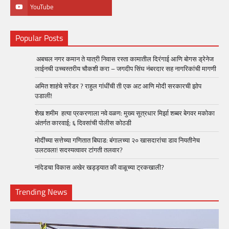
YouTube
Popular Posts
अबचल नगर कमान ते यात्री निवास रस्ता कामातील दिरंगाई आणि बोगस ड्रेनेज
लाईनची उच्चस्तरीय चौकशी करा – जगदीप सिंघ नंबरदार सह नागरिकांची मागणी
अमित शाहंचे सरेंडर ? राहुल गांधींची ती एक अट आणि मोदी सरकारची झोप
उडाली!
शेख शमीम हत्या प्रकरणाला नवे वळण: मुख्य सूत्रधार मिर्झा शब्बर बेगवर मकोका
अंतर्गत कारवाई; ६ दिवसांची पोलीस कोठडी
मोदींच्या सत्तेच्या गणितात बिघाड: बंगालच्या २० खासदारांचा डाव नियतीनेच
उलटवला! सदस्यत्वावर टांगती तलवार?
नांदेडचा विकास अखेर खड्ड्यात की वाळूच्या ट्रकखाली?
Trending News