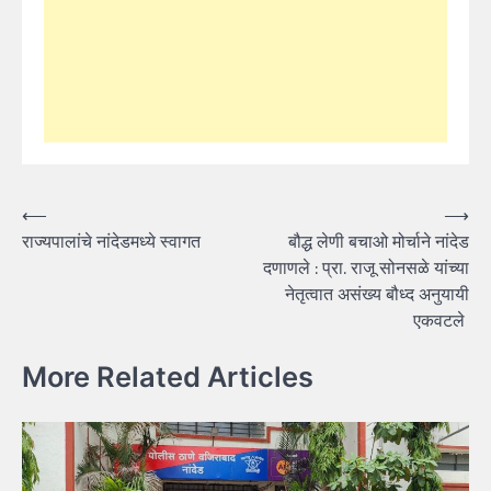
Post
⟵
⟶
राज्यपालांचे नांदेडमध्ये स्वागत
बौद्ध लेणी बचाओ मोर्चाने नांदेड
navigation
दणाणले : प्रा. राजू सोनसळे यांच्या
नेतृत्वात असंख्य बौध्द अनुयायी
एकवटले
More Related Articles