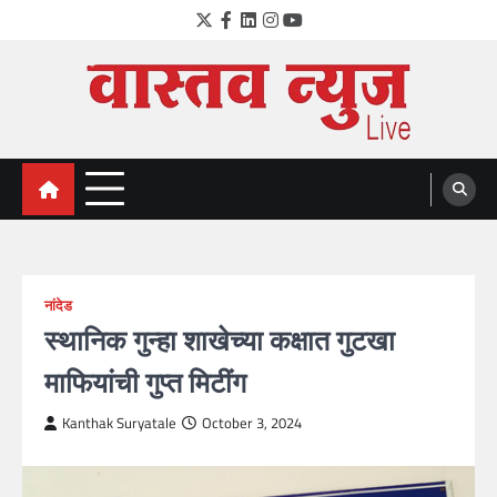
Skip
Twitter
Facebook
LinkedIn
Instagram
YouTube
to
content
VastavNEWSLive.com
a leading NEWS portal of Maharahstra
नांदेड
स्थानिक गुन्हा शाखेच्या कक्षात गुटखा
माफियांची गुप्त मिटींग
Kanthak Suryatale
October 3, 2024