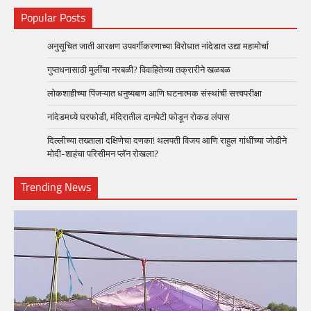
Popular Posts
अनुसूचित जाती आरक्षण उपवर्गीकरणाच्या विरोधात नांदेडात उद्या महामोर्चा
गुप्तधनासाठी मुलींचा नरबळी? विवाहितेच्या तक्रारीने खळबळ
लोकशाहीच्या पिंजऱ्यात धनुष्यबाण आणि घटनात्मक संस्थांची सत्त्वपरीक्षा
नांदेडमध्ये घरफोडी, मंदिरातील दानपेटी फोडून रोकड लंपास
दिल्लीच्या तख्ताला दक्षिणेचा दणका! थलपती विजय आणि राहुल गांधींच्या जोडीने
मोदी-शाहंचा परिसीमन प्लॅन रोखला?
Trending News