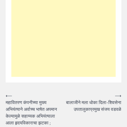
Post
⟵
⟶
महावितरण कंपनीच्या मुख्य
बालाजीने मला धोका दिला-शिवसेना
navigation
अभियंत्याने अर्वाच्च भाषेत अपमान
उपतालुकाप्रमुख संजय वडवळे
केल्यामुळे सहाय्यक अभियंत्याला
आला हृदयविकाराचा झटका ;