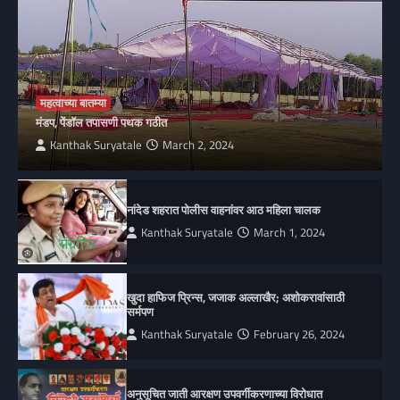
महत्वाच्या बातम्या
मंडप, पेंडॉल तपासणी पथक गठीत
Kanthak Suryatale
March 2, 2024
नांदेड शहरात पोलीस वाहनांवर आठ महिला चालक
Kanthak Suryatale
March 1, 2024
खुदा हाफिज प्रिन्स, जजाक अल्लाखैर; अशोकरावांसाठी
सर्मपण
Kanthak Suryatale
February 26, 2024
अनुसूचित जाती आरक्षण उपवर्गीकरणाच्या विरोधात