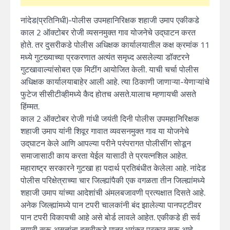
नांदेड(प्रतिनिधी)-पोलीस उपमहानिरिक्षक शहाजी उमाप एकीकडे
काल 2 ऑक्टोबर रोजी व्यसनमुक्त गाव योजनेचे उद्‌घाटन करत
होते. तर दुसरीकडे पोलीस अधिक्षक कार्यालयातील कक्ष क्रमांक 11
मध्ये गुटख्याच्या प्रकरणात अत्यंत समृध्द असलेल्या डॉक्टरने
गुटखावाल्यांसोबत एक मिटींग आयोजित केली. याची चर्चा पोलीस
अधिक्षक कार्यालयाबाहेर आली आहे. त्या ठिकाणी जाणाऱ्या-येणाऱ्यांचे
फुटेज सीसीटीव्हीमध्ये कैद होतच असते.यालाच म्हणायची असते
हिंम्मत.
काल 2 ऑक्टोबर रोजी गांधी जयंती दिनी पोलीस उपमहानिरिक्षक
शहाजी उमाप यांनी शिवूर गावात व्यवसनमुक्त गाव या योजनेचे
उद्‌घाटन केले आणि आपल्या परीने परंपरागत पोलीसींग सोडून
समाजासाठी काय करता येईल यासाठी ते प्रयत्नशिल आहेत.
महाराष्ट्र सरकारने गुटखा हा पदार्थ प्रतिबंधीत केलेला आहे. नांदेड
पोलीस परिक्षेत्राच्या चार जिल्ह्यांपैकी एक वगळता तीन जिल्ह्यांमध्ये
शहाजी उमाप यांच्या आदेशांची अंमलबजावणी प्रत्यक्षात दिसते आहे.
अनेक जिल्ह्यांमध्ये पान टपरी चालकांनी बंद झालेल्या पानपट्टीवर
पान टपरी विकायची आहे असे बोर्ड लावले आहेत. एकीकडे ही सर्व
तयारी सुरू असतांना दुसरीकडे मात्र भयंकर प्रकार सुरू आहे.