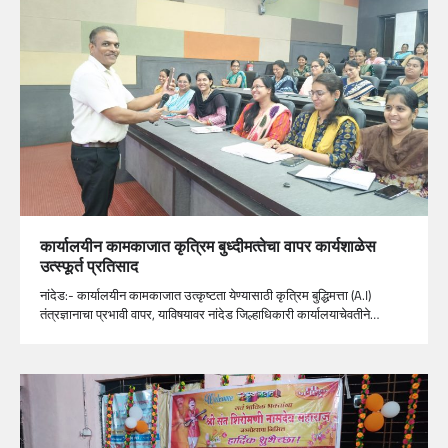
कार्यालयीन कामकाजात कृत्रिम बुध्‍दीमत्‍तेचा वापर कार्यशाळेस
उत्‍स्‍फूर्त प्रतिसाद
नांदेड:- कार्यालयीन कामकाजात उत्‍कृष्‍टता येण्‍यासाठी कृत्रिम बुद्धिमत्ता (A.I)
तंत्रज्ञानाचा प्रभावी वापर, याविषयावर नांदेड जिल्हाधिकारी कार्यालयाचेवतीने…