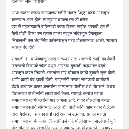
हल्याचा जाब विचारावा.
आज सकल मराठा समाजाच्यावतीने नांदेड जिल्हा बंदचे आवाहन
करण्यात आले होते. त्यानुसार बऱ्याच एस.टी.बसेस
एस.टी.महामंडळाने बाहेरगावी जाऊ दिल्या नाहीत. एखादी एस.टी.
गेली होती तिला पण त्रास झाला म्हणून नांदेडहून देगलूरला
निघालेली बस चंदांसिंघ कॉर्नरपासून परत बोलावण्यात आली. शहरात
सर्वत्र बंद होते.
सकाळी 11 वाजेच्यासुमारास सकल मराठा समजाचे काही कार्यकर्ते
छत्रपती शिवाजी चौक येथून आपल्या दुचाकी गाड्यांवर बंदचे
आवाहन करत निघाले असतांना मोर चौकात काही दुकाने सुरू होती
आणि काही बंद झाली होती. याप्रसंगी मराठा समाजाचे कार्यकर्ते
बंदचे आवाहन करत असतांना भाग्यनगर पोलीस तेथे पोहचले. तेथेच
पोहचताच पोलीसांनी लाठीचार्ज केला. त्यामुळे बऱ्याच मराठा
समाजाच्या कार्यकर्त्यांना मार लागला आहे. यावर बोलतांना मराठा
समाजाच्यावतीने सांगण्यात आले की, पोलीसांनी आमच्यावर केलेल्या
दादागिरीबद्दल पत्रकारांनी तरी आवाज उठवावा. सकल मराठा
समाजाच्या कार्यकर्त्यानंी सांगितले की, पोलीसांच्या लाठीचार्ज मुळे
मोर चौकात चपलांचा ढिग पडला. आमच्या काही दुचाकी गाड्यापण