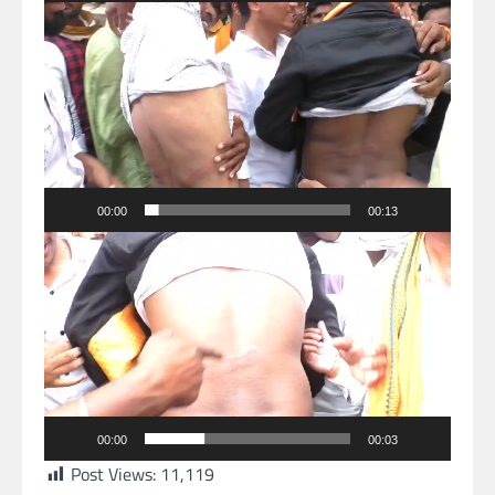
Video
Player
00:00
00:13
Video
Player
00:00
00:03
Post Views:
11,119