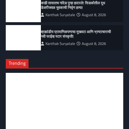
काही तासातच नांदेड पुन्हा हादरले! सिडकोतील दूध
डेअरीजवळ युवकाची निर्घृण हत्या!
Kanthak Suryatale
August 8, 2026
ब्रह्मांडीय प्रामाणिकपणाचा मुखवटा आणि भ्रष्टाचाराची
नवी फाईव्ह स्टार संस्कृती!
Kanthak Suryatale
August 8, 2026
Trending