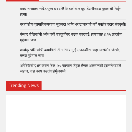
काही तासातच नांदेड पुन्हा हादरले! सिडकोतील दूध डेअरीजवळ युवकाची निर्घृण
हत्या!
ब्रह्मांडीय प्रामाणिकपणाचा मुखवटा आणि भ्रष्टाचाराची नवी फाईव्ह स्टार संस्कृती!
कंधार पोलिसांची अवैध रेती वाहतुकीवर धडक कारवाई; हायवासह ४.२५ लाखांचा
मुद्देमाल जप्त
अर्धापूर पोलिसांची कामगिरी: तीन गंभीर गुन्हे उघडकीस, सहा आरोपींना जेरबंद
करत मुद्देमाल जप्त
अमेरिकेची एअर कव्हर फेल! ४० फायटर जेट्स तैनात असतानाही इराणने पाडले
जहाज; पाहा काय घडतंय होर्मुजमध्ये!
Trending News