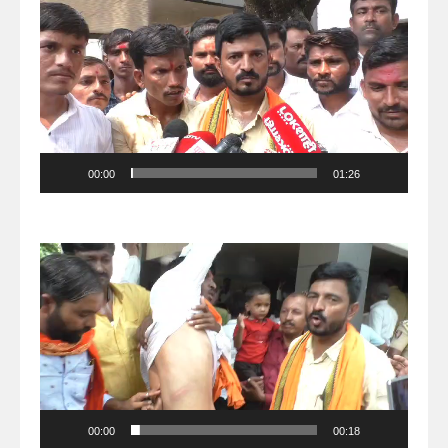
Player
00:00
01:26
Video
Player
00:00
00:18