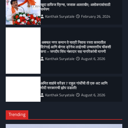
खुदा हाफिज प्रिन्स, जजाक अल्लाखैर; अशोकरावांसाठी
सर्मपण
Kanthak Suryatale
February 26, 2024
अबचल नगर कमान ते यात्री निवास रस्ता कामातील
दिरंगाई आणि बोगस ड्रेनेज लाईनची उच्चस्तरीय चौकशी
करा – जगदीप सिंघ नंबरदार सह नागरिकांची मागणी
Kanthak Suryatale
August 6, 2026
अमित शाहंचे सरेंडर ? राहुल गांधींची ती एक अट आणि
मोदी सरकारची झोप उडाली!
Kanthak Suryatale
August 6, 2026
Trending