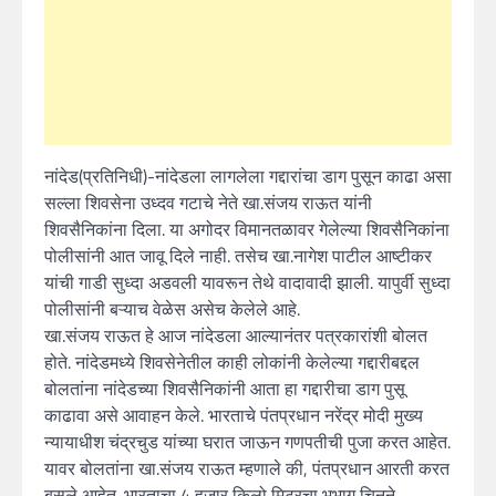
नांदेड(प्रतिनिधी)-नांदेडला लागलेला गद्दारांचा डाग पुसून काढा असा
सल्ला शिवसेना उध्दव गटाचे नेते खा.संजय राऊत यांनी
शिवसैनिकांना दिला. या अगोदर विमानतळावर गेलेल्या शिवसैनिकांना
पोलीसांनी आत जावू दिले नाही. तसेच खा.नागेश पाटील आष्टीकर
यांची गाडी सुध्दा अडवली यावरून तेथे वादावादी झाली. यापुर्वी सुध्दा
पोलीसांनी बऱ्याच वेळेस असेच केलेले आहे.
खा.संजय राऊत हे आज नांदेडला आल्यानंतर पत्रकारांशी बोलत
होते. नांदेडमध्ये शिवसेनेतील काही लोकांनी केलेल्या गद्दारीबद्दल
बोलतांना नांदेडच्या शिवसैनिकांनी आता हा गद्दारीचा डाग पुसू
काढावा असे आवाहन केले. भारताचे पंतप्रधान नरेंद्र मोदी मुख्य
न्यायाधीश चंद्रचुड यांच्या घरात जाऊन गणपतीची पुजा करत आहेत.
यावर बोलतांना खा.संजय राऊत म्हणाले की, पंतप्रधान आरती करत
बसले आहेत. भारताचा 4 हजार किलो मिटरचा भुभाग चिनने