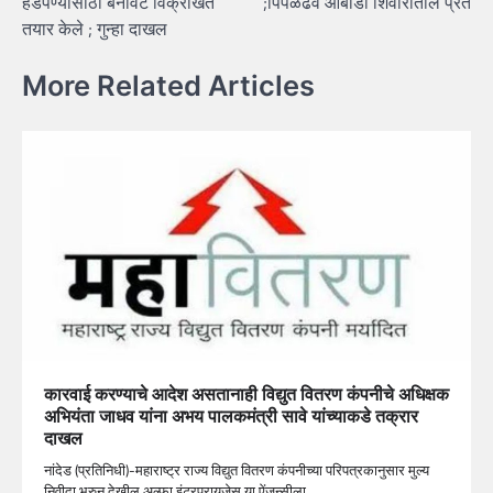
हडपण्यासाठी बनावट विक्रीखत
;पिंपळढव आंबाडी शिवारातील प्रेत
तयार केले ; गुन्हा दाखल
More Related Articles
कारवाई करण्याचे आदेश असतानाही विद्युत वितरण कंपनीचे अधिक्षक
अभियंता जाधव यांना अभय पालकमंत्री सावे यांच्याकडे तक्रार
दाखल
नांदेड (प्रतिनिधी)-महाराष्ट्र राज्य विद्युत वितरण कंपनीच्या परिपत्रकानुसार मुल्य
निवीदा भरुन देखील अल्फा इंटरप्रायजेस या ऐंजन्सीला…