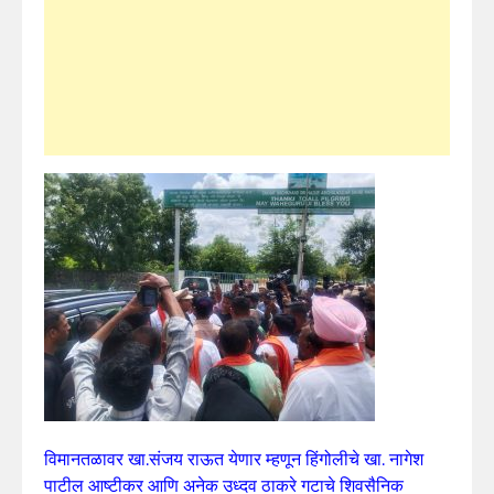
विमानतळावर खा.संजय राऊत येणार म्हणून हिंगोलीचे खा. नागेश
पाटील आष्टीकर आणि अनेक उध्दव ठाकरे गटाचे शिवसैनिक