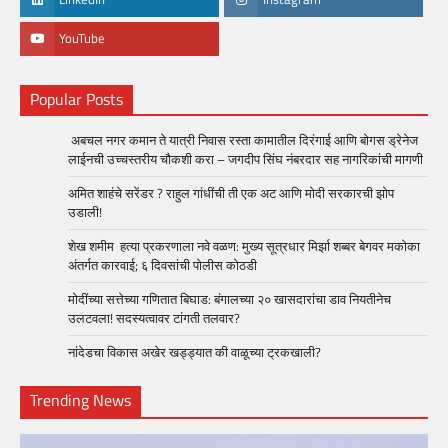
YouTube
Popular Posts
अबचल नगर कमान ते यात्री निवास रस्ता कामातील दिरंगाई आणि बोगस ड्रेनेज
लाईनची उच्चस्तरीय चौकशी करा – जगदीप सिंघ नंबरदार सह नागरिकांची मागणी
अमित शाहंचे सरेंडर ? राहुल गांधींची ती एक अट आणि मोदी सरकारची झोप
उडाली!
शेख शमीम हत्या प्रकरणाला नवे वळण: मुख्य सूत्रधार मिर्झा शब्बर बेगवर मकोका
अंतर्गत कारवाई; ६ दिवसांची पोलीस कोठडी
मोदींच्या सत्तेच्या गणितात बिघाड: बंगालच्या २० खासदारांचा डाव नियतीनेच
उलटवला! सदस्यत्वावर टांगती तलवार?
नांदेडचा विकास अखेर खड्ड्यात की वाळूच्या ट्रकखाली?
Trending News