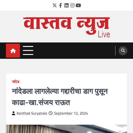
Skip
Twitter
Facebook
LinkedIn
Instagram
YouTube
to
content
VastavNEWSLive.com
a leading NEWS portal of Maharahstra
नांदेड
नांदेडला लागलेल्या गद्दारीचा डाग पुसून
काढा-खा.संजय राऊत
Kanthak Suryatale
September 12, 2024