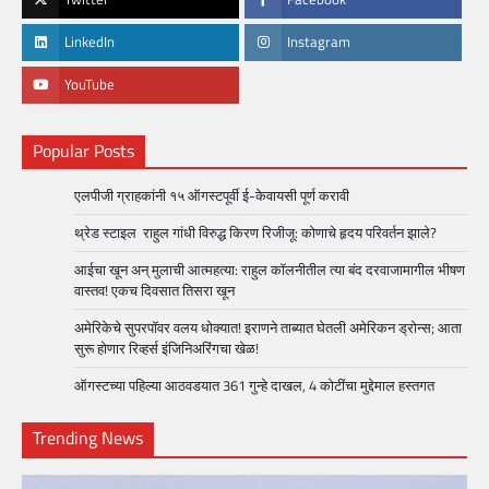
LinkedIn
Instagram
YouTube
Popular Posts
एलपीजी ग्राहकांनी १५ ऑगस्टपूर्वी ई-केवायसी पूर्ण करावी
थ्रेड स्टाइल राहुल गांधी विरुद्ध किरण रिजीजू: कोणाचे हृदय परिवर्तन झाले?
आईचा खून अन् मुलाची आत्महत्या: राहुल कॉलनीतील त्या बंद दरवाजामागील भीषण
वास्तव! एकच दिवसात तिसरा खून
अमेरिकेचे सुपरपॉवर वलय धोक्यात! इराणने ताब्यात घेतली अमेरिकन ड्रोन्स; आता
सुरू होणार रिव्हर्स इंजिनिअरिंगचा खेळ!
ऑगस्टच्या पहिल्या आठवडयात 361 गुन्हे दाखल, 4 कोटींचा मुद्देमाल हस्तगत
Trending News