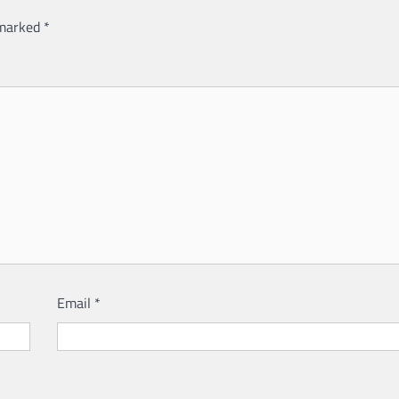
 marked
*
Email
*