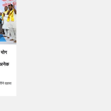
य योग
 अनेक
तीने दहावा