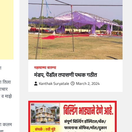
loper?
, Skills
1
श
महत्वाच्या बातम्या
मंडप, पेंडॉल तपासणी पथक गठीत
ना तिला
Kanthak Suryatale
March 2, 2024
याचार
ी व माझे
्या कलम
ता