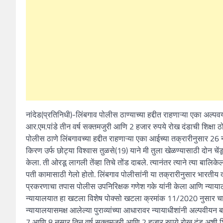
नांदेड(प्रतिनिधी)-लिंबगाव पोलीस ठाण्याच्या हद्दीत राहणाऱ्या एका अल्
आर.एम.पांडे तीन वर्ष सक्तमजुरी आणि 2 हजार रुपये रोख दंडाची शिक्षा 
पोलीस ठाणे लिंबगावच्या हद्दीत राहणाऱ्या एका आईच्या तक्रारीनुसार 26
किरण उर्फ छोट्या विश्वास तुळसे(19) याने मी तुला खेळण्यासाठी दोन चें
केला. ती ओरडू लागली तेंव्हा तिचे तोंड दाबले. त्यानंतर त्याने त्या बाल
पती कामासाठी गेलो होतो. लिंबगाव पोलीसांनी या तक्रारीनुसार भारतीय 
प्रकरणाचा तपास पोलीस उपनिरिक्षक गणेश गके यांनी केला आणि न्यायाल
न्यायालयात हा खटला विशेष पोक्सो खटला क्रमांक 11/2020 नुसार चालू 
न्यायालयासमक्ष आलेल्या पुराव्यांच्या आधारावर न्यायाधीशांनी अल्पवीयन
7 आणि 8 नुसार तिन वर्ष सक्तमजुरी आणि 2 हजार रुपये रोख दंड अशी शि