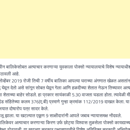
What Is a Front-End Deve
How to Become One, Salary
Kanthak Suryatale
April 30, 202
पवयीन बालिकेसोबत अत्याचार करणाऱ्या युवकाला पोक्सो न्यायालयाचे विशेष न्यायाधी
ठोठावली आहे.
 नोव्हेंबर 2019 रोजी तिची 7 वर्षीय बालिका आपल्या घराच्या अंगणात खेळत असतां
डू घेवून देतो असे सांगून सोबत घेवून गेला आणि हळदीच्या शेतात नेऊन तिच्यावर अत्
िकेला शेताच्या बाहेर सोडले. हा प्रकार सायंकाळी 5.30 वाजता घडला होता. त्यावेळी म
दंड संहितेच्या कलम 376(ए,बी) प्रमाणे गुन्हा क्रमांक 112/2019 दाखल केला. या
यात दोषारोप पत्र सादर केले.
झाला. या खटल्यात एकूण 9 साक्षीदारांनी आपले जबाब न्यायासमक्ष नोंदवले.
 बालिकेवर अत्याचार करणाऱ्या किरण उर्फ छोट्या विश्वास तुळसेला पोक्सो कायद्याच
क्षा ठोठावली. या खटल्या सरकार पक्षाच्यावतीने विशेष अतिरिक्त सरकारी अभियोक्