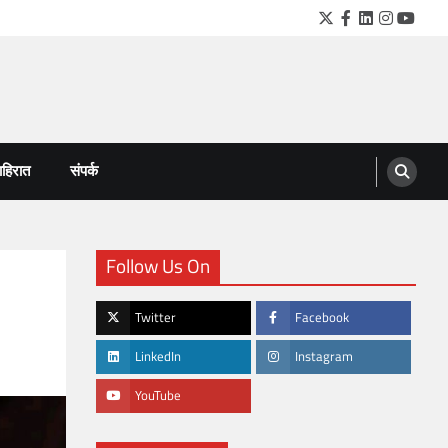
Twitter
Facebook
LinkedIn
Instagra
YouTu
हिरात
संपर्क
Follow Us On
Twitter
Facebook
LinkedIn
Instagram
YouTube