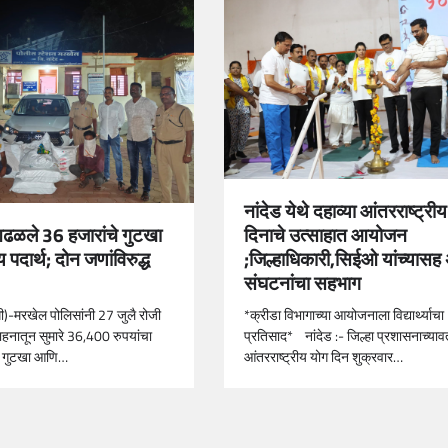
नांदेड येथे दहाव्या आंतरराष्ट्री
दिनाचे उत्साहात आयोजन
आढळले 36 हजारांचे गुटखा
;जिल्हाधिकारी,सिईओ यांच्यासह
 पदार्थ; दोन जणांविरुद्ध
संघटनांचा सहभाग
*क्रीडा विभागाच्या आयोजनाला विद्यार्थ्याचा
धी)-मरखेल पोलिसांनी 27 जुलै रोजी
प्रतिसाद* नांदेड :- ‍जिल्हा प्रशासनाच्याव
हनातून सुमारे 36,400 रुपयांचा
आंतरराष्ट्रीय योग दिन शुक्रवार…
चा गुटखा आणि…