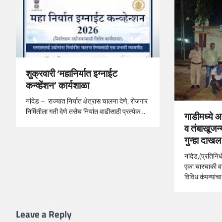
शुक्रवारी ‘महानिर्यात इग्नाईट
कन्व्हेंशन’ कार्यशाळा
नांदेड – राज्यात निर्यात क्षेत्रास चालना देणे, रोजगार
निर्मितीला गती देणे तसेच निर्यात वाढीसाठी प्रत्येक…
गाडीमध्ये 
व तंबाखूजन्य
गुन्हा दाखल
नांदेड,(प्रतिनि
एका चारचाकी वा
विविध कंपन्यां
Leave a Reply