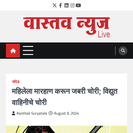
Skip
Twitter
Facebook
LinkedIn
Instagram
YouTube
to
content
VastavNEWSLive.com
a leading NEWS portal of Maharahstra
नांदेड
महिलेला मारहाण करून जबरी चोरी; विद्युत
वाहिनीचे चोरी
Kanthak Suryatale
August 9, 2024