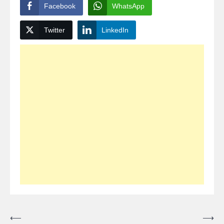
Facebook
WhatsApp
Twitter
LinkedIn
Post
⟵
⟶