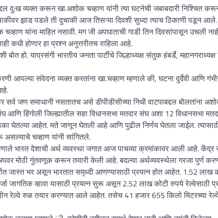
द्दल दु:ख व्यक्त करून खा.अशोक चव्हाण यांनी त्या घटनेची जबाबदारी निश्चित करून
या दुचाकीवर झाड पडले ती दुचाकी आज तिसऱ्या दिवशी सुध्दा त्याच ठिकाणी पडून आले.
शोक चव्हाण यांना माहित नसावी. मग जी अपघाताची गाडी तिन दिवसांपासून उचली नाही
ी कधी होणार हा प्रश्न अनुत्तरीतच राहिला आहे.
बोत हो. याप्रसंगी भारतीय जनता पार्टीचे जिल्हाध्यक्ष संतुक हंबर्डे, महानगराध्यक्
रणी आपल्या संवेदना व्यक्त करतांना खा.चव्हाण म्हणाले की, घटना दुर्देवी आणि गंभी
हे.
ावर सर्व जण समाधानी नसतातच असे डीपीडीसीच्या निधी वाटपाबद्दल बोलतांना अश
संघ आणि हिंगोली जिल्ह्यातील सहा विधानसभा मतदार संघ अशा 12 विधानसभा मतद
ठका घेतल्या आहेत. मते जाणून घेतली आहे आणि पुढील निर्णय घेतला जाईल. त्यासाठी
ू असल्याचे चव्हाण यांनी सांगितले.
्हणाले भारत देशाची अर्थ व्यवस्था जगात आज पाचव्या क्रमांकावर आली आहे. केंद्र
टअपवर मोठी गुंतवणूक करून तयारी केली आहे. बदल्या अर्थव्यवस्थेला गरजा पुर्ण कर
वात जास्त भर असून भारतात समृध्दी आणण्यासाठी प्रयत्न होत आहेत. 1.52 लाख 
दर्जा जागतिक व्हावा यासाठी प्रयत्न सुरू असून 2.52 लाख कोटी रुपये रेल्वेसाठी प्
न रेल्वे रुळ तयार करण्यात आले आहेत. तसेच 41 हजार 655 किलो मिटरच्या रेल्व