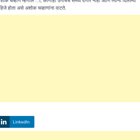
 अशोक चव्हाण म्हणाले ी, कोणीही उगीचच समर्थ देणार नाही आणि त्यांनी दिलेल्या
हिजे होता असे अशोक चव्हाणांना वाटते.
LinkedIn