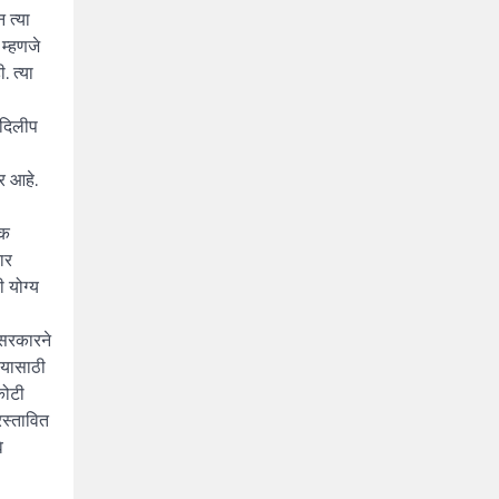
 त्या
 म्हणजे
. त्या
ष दिलीप
र आहे.
ोक
ार
 योग्य
 सरकारने
ण्यासाठी
कोटी
रस्तावित
े