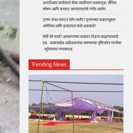
आरटीआय कार्यकर्ता शेख जाकीरवर फसवणूक, लैंगिक
शोषण आणि बनावट कागदपत्रांचे गंभीर आरोप
ट्रम्प यांचा मास्टर प्लॅन फ्लॉप? इराणच्या चक्रव्यूहात
अमेरिका आणि इस्रायल कसे अडकले?
मोर्चे की चर्चा? आरक्षणाच्या वादावर तोडगा काढण्यासाठी
एड. बाळासाहेब आंबेडकरांचा समन्वयक दृष्टिकोन गरजेचा
-सुरेशदादा गायकवाड
Trending News
loper?
, Skills
1