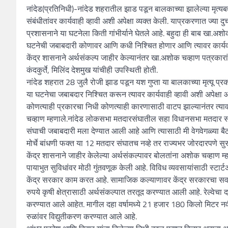
नांदेड(प्रतिनिधी)-नांदेड शहरातील झाड पडून बालकाच्या झालेल्या मृत्यब
संबंधीतांवर कार्यवाही व्हावी अशी अपेक्षा व्यक्त केली. याप्रकरणात ज्
प्रशासनाने या घटनेला किती गांभीर्याने घेतले आहे. बहुदा ही बाब खा.अ
घटनेची जबाबदारी कोणावर आणि कधी निश्चित होणार आणि त्यावर कार्यवाह
केंद्र शासनाने अर्थसंकल्प जाहीर केल्यानंतर खा.अशोक चव्हाण पत्रकारांशी 
कंदकुर्ते, मिलिंद देशमुख यांचीही उपस्थिती होती.
नांदेड शहरात 28 जुलै रोजी झाड पडून यश गुप्ता या बालकाच्या मृत्यू प्रक
या घटनेचा जबाबदार निश्चित करून त्यावर कार्यवाही व्हावी अशी अपेक्षा आ
कोणत्याही प्रकारचा निधी कोणत्याही कारणासाठी वाटप झाल्यानंतर त्य
चव्हाण म्हणाले.नांदेड लोकसभा मतदारसंघातील सहा विधानसभा मतदार 
संघाची जबाबदारी मला देण्यात आली आहे आणि त्यासाठी मी वेगवेगळ्या बै
मोर्चे बांधणी फक्त या 12 मतदार संघातच नव्हे तर राज्यभर जोरदारपणे सुर
केंद्र शासनाने जाहीर केलेल्या अर्थसंकल्पावर बोलतांना अशोक चव्हाण म
पायाभुत सुविधांवर मोठी गुंतवणूक केली आहे. विविध व्यवसायांसाठी स्टार्
केंद्र सरकार काम करत आहे. सामाजिक कल्याणावर केंद्र सरकारचा सर्
रुपये कृषी क्षेत्रासाठी अर्थसंकल्पात तरतूद करण्यात आली आहे. रेल्वेचा 
करण्यात आले आहेत. मागील दहा वर्षामध्ये 21 हजार 180 किलो मिटर नवी
रुळांवर विद्युतीकरण करण्यात आले आहे.