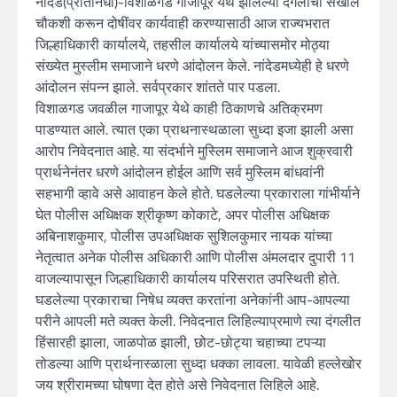
नांदेड(प्रतिनिधी)-विशाळगड गाजापूर येथे झालेल्या दंगलीची सखोल
चौकशी करून दोषींवर कार्यवाही करण्यासाठी आज राज्यभरात
जिल्हाधिकारी कार्यालये, तहसील कार्यालये यांच्यासमोर मोठ्या
संख्येत मुस्लीम समाजाने धरणे आंदोलन केले. नांदेडमध्येही हे धरणे
आंदोलन संपन्न झाले. सर्वप्रकार शांतते पार पडला.
विशाळगड जवळील गाजापूर येथे काही ठिकाणचे अतिक्रमण
पाडण्यात आले. त्यात एका प्राथनास्थळाला सुध्दा इजा झाली असा
आरोप निवेदनात आहे. या संदर्भाने मुस्लिम समाजाने आज शुक्रवारी
प्रार्थनेनंतर धरणे आंदोलन होईल आणि सर्व मुस्लिम बांधवांनी
सहभागी व्हावे असे आवाहन केले होते. घडलेल्या प्रकाराला गांभीर्याने
घेत पोलीस अधिक्षक श्रीकृष्ण कोकाटे, अपर पोलीस अधिक्षक
अबिनाशकुमार, पोलीस उपअधिक्षक सुशिलकुमार नायक यांच्या
नेतृत्वात अनेक पोलीस अधिकारी आणि पोलीस अंमलदार दुपारी 11
वाजल्यापासून जिल्हाधिकारी कार्यालय परिसरात उपस्थिती होते.
घडलेल्या प्रकाराचा निषेध व्यक्त करतांना अनेकांनी आप-आपल्या
परीने आपली मते व्यक्त केली. निवेदनात लिहिल्याप्रमाणे त्या दंगलीत
हिंसारही झाला, जाळपोळ झाली, छोट-छोट्या चहाच्या टपऱ्या
तोडल्या आणि प्रार्थनास्ळाला सुध्दा धक्का लावला. यावेळी हल्लेखोर
जय श्रीरामच्या घोषणा देत होते असे निवेदनात लिहिले आहे.