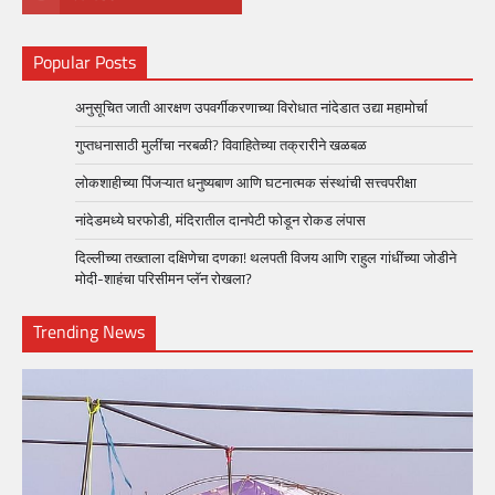
Popular Posts
अनुसूचित जाती आरक्षण उपवर्गीकरणाच्या विरोधात नांदेडात उद्या महामोर्चा
गुप्तधनासाठी मुलींचा नरबळी? विवाहितेच्या तक्रारीने खळबळ
लोकशाहीच्या पिंजऱ्यात धनुष्यबाण आणि घटनात्मक संस्थांची सत्त्वपरीक्षा
नांदेडमध्ये घरफोडी, मंदिरातील दानपेटी फोडून रोकड लंपास
दिल्लीच्या तख्ताला दक्षिणेचा दणका! थलपती विजय आणि राहुल गांधींच्या जोडीने
मोदी-शाहंचा परिसीमन प्लॅन रोखला?
Trending News