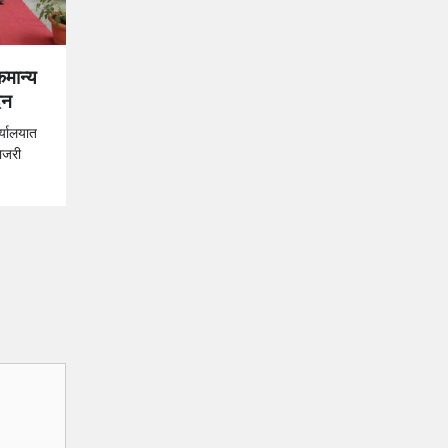
कमान्य
दन
्यालयात
ाजरी