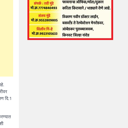
हे.
ारीवर
षण दि.1
करण्यात
कशी