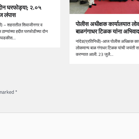
े दोन घरफोड्या; २.०५
ज लंपास
पोलीस अधीक्षक कार्यालयात लो
िधी) – शहरातील शिवाजीनगर व
बाळगंगाधर टिळक यांना अभिवा
ाण्यांच्या हद्दीत घरफोडीच्या दोन
ा उघडकीस…
नांदेड(प्रतिनिधी)-आज पोलीस अधिक्षक कार
लोकमान्य बाळ गंगाधर टिळक यांची जयंती स
करण्यात आली. 23 जुलै…
 marked
*