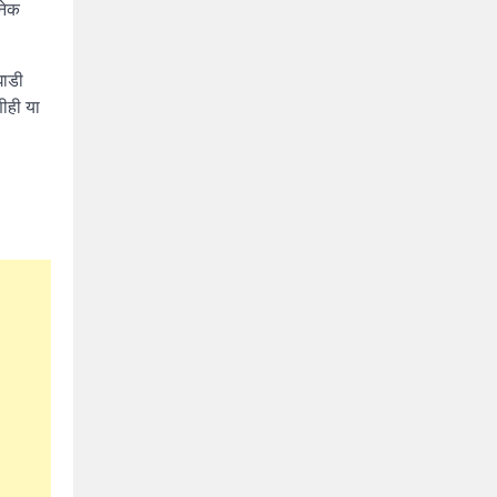
अनेक
घाडी
णीही या