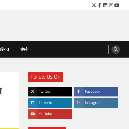
Twitter
Facebook
LinkedIn
Instagra
YouTu
हिरात
संपर्क
Follow Us On
ण
Twitter
Facebook
LinkedIn
Instagram
YouTube