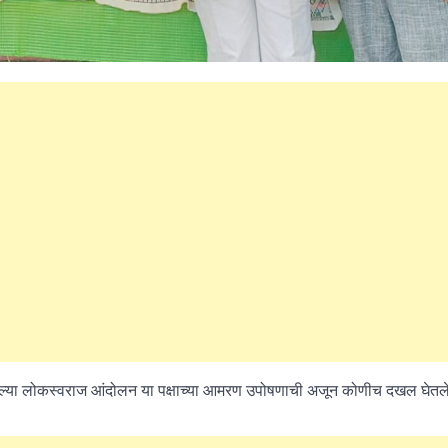
महत्वाच्या बातम्या
What Is a Front-End Deve
How to Become One, Salary
Kanthak Suryatale
April 30, 202
सलेल्या लोकस्वराज आंदोलन या पक्षाच्या आमरण उपोषणाची अजून कोणीच दखल घेतल