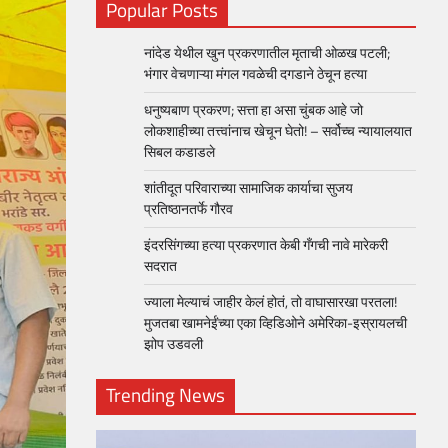
Popular Posts
नांदेड येथील खुन प्रकरणातील मृताची ओळख पटली;
भंगार वेचणाऱ्या मंगल गवळेची दगडाने ठेचून हत्या
धनुष्यबाण प्रकरण; सत्ता हा असा चुंबक आहे जो
लोकशाहीच्या तत्त्वांनाच खेचून घेतो! – सर्वोच्च न्यायालयात
सिबल कडाडले
शांतीदूत परिवाराच्या सामाजिक कार्याचा सुजय
प्रतिष्ठानतर्फे गौरव
इंदरसिंगच्या हत्या प्रकरणात केबी गँगची नावे मारेकरी
सदरात
ज्याला मेल्याचं जाहीर केलं होतं, तो वाघासारखा परतला!
मुजतबा खामनेईंच्या एका व्हिडिओने अमेरिका-इस्रायलची
झोप उडवली
Trending News