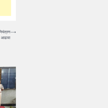
नियंत्रण
⟶
त आढावा