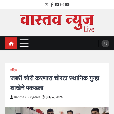
Skip
Twitter
Facebook
LinkedIn
Instagram
YouTube
to
content
VastavNEWSLive.com
a leading NEWS portal of Maharahstra
नांदेड
जबरी चोरी करणारा चोरटा स्थानिक गुन्हा
शाखेने पकडला
Kanthak Suryatale
July 4, 2024