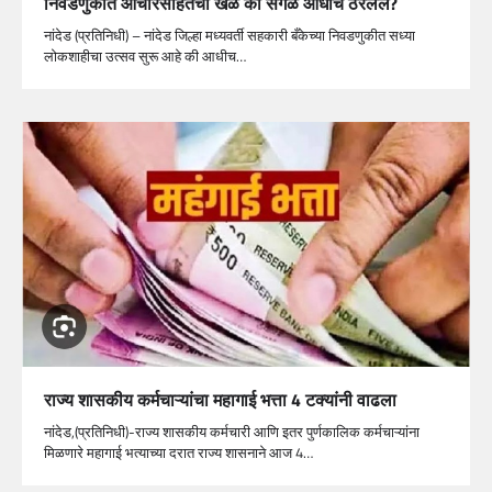
निवडणुकीत आचारसंहितेचा खेळ की सगळं आधीच ठरलेलं?
नांदेड (प्रतिनिधी) – नांदेड जिल्हा मध्यवर्ती सहकारी बँकेच्या निवडणुकीत सध्या
लोकशाहीचा उत्सव सुरू आहे की आधीच…
राज्य शासकीय कर्मचाऱ्यांचा महागाई भत्ता 4 टक्यांनी वाढला
नांदेड,(प्रतिनिधी)-राज्य शासकीय कर्मचारी आणि इतर पुर्णकालिक कर्मचाऱ्यांना
मिळणारे महागाई भत्याच्या दरात राज्य शासनाने आज 4…