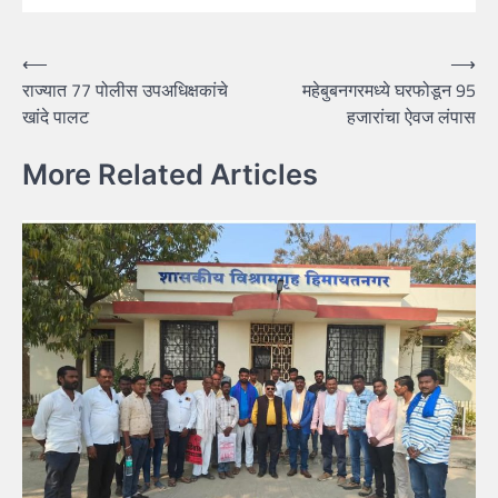
Post
⟵
⟶
राज्यात 77 पोलीस उपअधिक्षकांचे
महेबुबनगरमध्ये घरफोडून 95
navigation
खांदे पालट
हजारांचा ऐवज लंपास
More Related Articles