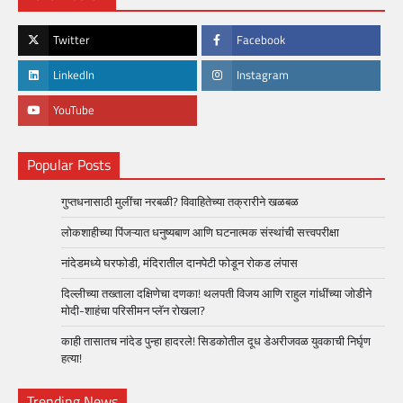
Twitter
Facebook
LinkedIn
Instagram
YouTube
Popular Posts
गुप्तधनासाठी मुलींचा नरबळी? विवाहितेच्या तक्रारीने खळबळ
लोकशाहीच्या पिंजऱ्यात धनुष्यबाण आणि घटनात्मक संस्थांची सत्त्वपरीक्षा
नांदेडमध्ये घरफोडी, मंदिरातील दानपेटी फोडून रोकड लंपास
दिल्लीच्या तख्ताला दक्षिणेचा दणका! थलपती विजय आणि राहुल गांधींच्या जोडीने
मोदी-शाहंचा परिसीमन प्लॅन रोखला?
काही तासातच नांदेड पुन्हा हादरले! सिडकोतील दूध डेअरीजवळ युवकाची निर्घृण
हत्या!
Trending News