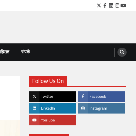
Twitter
Facebook
LinkedIn
Instagra
YouTu
हिरात
संपर्क
Follow Us On
Twitter
Facebook
LinkedIn
Instagram
YouTube