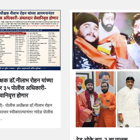
्षक डॉ.नीलाभ रोहन यांच्या
 ३५ पोलीस अधिकारी-
ानिवृत्त होणार
िधी)- पोलीस अधीक्षक डॉ.नीलाभ रोहन
ा पदभार स्वीकारल्यानंतर नांदेड पोलीस
ल…
रेड ओके स्पा-2 चा मालक