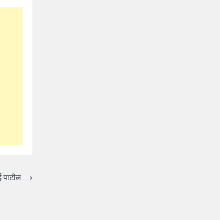
ई पाटील
⟶