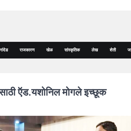
नांदेड
राजकारण
खेळ
सांस्कृतिक
लेख
शेती
जा
ेसाठी ऍड.यशोनिल मोगले इच्छूक