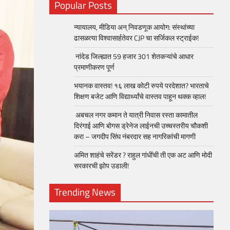
Popular Posts
न्यायालय, मीडिया अन् निवडणूक आयोग: संस्थांच्या
ढासळत्या विश्वासार्हतेवर CJP चा सर्जिकल स्ट्राईक!
नांदेड जिल्ह्यात 59 हजार 301 शेतकऱ्यांचे आधार
प्रमाणीकरण पूर्ण
भयानक वास्तव! १६ लाख कोटी रुपये परदेशात? भारताचे
शिक्षण बजेट आणि विद्यार्थ्यांचे वास्तव पाहून थक्क व्हाल!
अबचल नगर कमान ते यात्री निवास रस्ता कामातील
दिरंगाई आणि बोगस ड्रेनेज लाईनची उच्चस्तरीय चौकशी
करा – जगदीप सिंघ नंबरदार सह नागरिकांची मागणी
अमित शाहंचे सरेंडर ? राहुल गांधींची ती एक अट आणि मोदी
सरकारची झोप उडाली!
Trending News