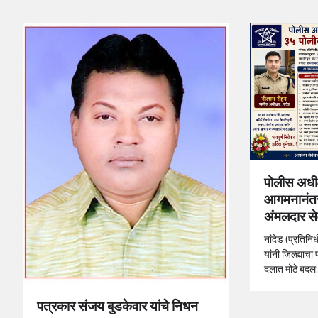
पोलीस अधीक
आगमनानंतर
अंमलदार सेव
नांदेड (प्रतिन
यांनी जिल्ह्याच
दलात मोठे बद
पत्रकार संजय बुडकेवार यांचे निधन