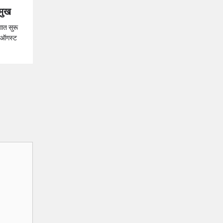
रमुख
ात सुरू
2 ऑगस्ट