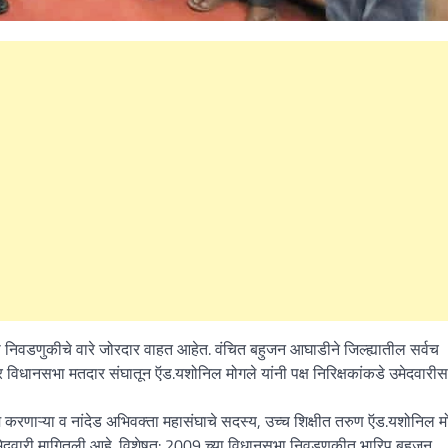
What Is a Front-End Deve
How to Become One, Salary
Kanthak Suryatale
April 30, 202
िवडणुकीचे वारे जोरदार वाहत आहेत. वंचित बहुजन आघाडीने जिल्ह्यातील सर्वच
र विधानसभा मतदार संघातून ऍड.यशोनिल मोगले यांनी पक्ष निरिक्षकांकडे उमेदवारीस
म करणाऱ्या व नांदेड अभिवक्ता महासंघाचे सदस्य, उच्च शिक्षीत तरुण ऍड.यशोनिल म
मेदवारी मागितली आहे. विशेषत: 2009 च्या विधानसभा निवडणुकीत भारिप बहुजन