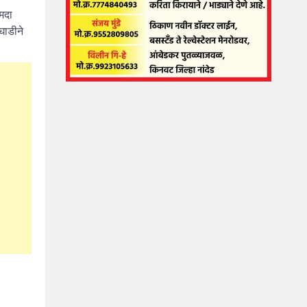
मदा
घाडीने