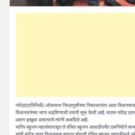
नांदेड(प्रतिनिधी)-लोकसभा निवडणुकीच्या निकालानंतर आता विधानसभा न
विधानसभेच्या जागा लढविण्याची तयारी सुरू केली आहे. यातच नांदेड उत्त
आपण इच्छूक असल्याचे त्यांनी कळविले आहे.
भारिप बहुजन महासंघापासून ते वंचित बहुजन आघाडीपर्यंत एकनिष्ठेने का
यांनी नांदेड उत्तर विधानसभा मतदार संघाची वंचित बहुजन आघाडीकडे उ