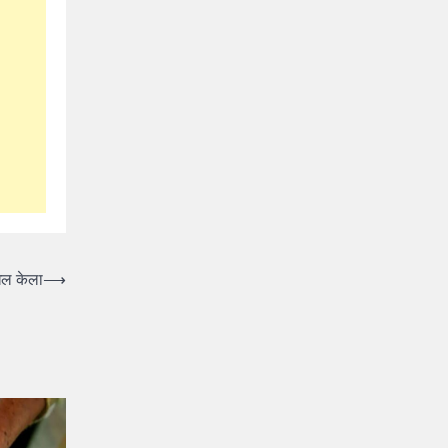
ाखल केला
⟶