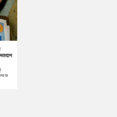
ा
े मतदान
ी
ऱ्या या