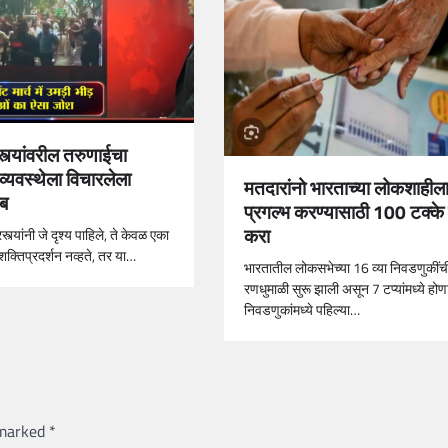
रस्त्यांवरील तरुणाईचा
्यवस्थेला विचारलेला
मतदारांनो भारताच्या लोकशाहील
ब
प्रगल्भ करण्यासाठी 100 टक्क
करा
्त्यांनी जे दृश्य पाहिले, ते केवळ एका
शक्तिप्रदर्शन नव्हते, तर या…
भारतातील लोकसभेच्या 16 व्या निवडणुकींच
रणधुमाळी सुरू झाली असून 7 टप्यांमध्ये होणा
निवडणुकांमध्ये पहिल्या…
 marked
*