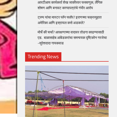
आरटीआय कार्यकर्ता शेख जाकीरवर फसवणूक, लैंगिक
शोषण आणि बनावट कागदपत्रांचे गंभीर आरोप
ट्रम्प यांचा मास्टर प्लॅन फ्लॉप? इराणच्या चक्रव्यूहात
अमेरिका आणि इस्रायल कसे अडकले?
मोर्चे की चर्चा? आरक्षणाच्या वादावर तोडगा काढण्यासाठी
एड. बाळासाहेब आंबेडकरांचा समन्वयक दृष्टिकोन गरजेचा
-सुरेशदादा गायकवाड
Trending News
loper?
, Skills
1