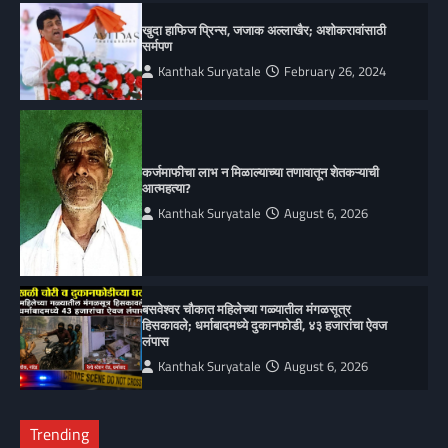
खुदा हाफिज प्रिन्स, जजाक अल्लाखैर; अशोकरावांसाठी
सर्मपण
Kanthak Suryatale
February 26, 2024
कर्जमाफीचा लाभ न मिळाल्याच्या तणावातून शेतकऱ्याची
आत्महत्या?
Kanthak Suryatale
August 6, 2026
बसवेश्वर चौकात महिलेच्या गळ्यातील मंगळसूत्र
हिसकावले; धर्माबादमध्ये दुकानफोडी, ४३ हजारांचा ऐवज
लंपास
Kanthak Suryatale
August 6, 2026
Trending