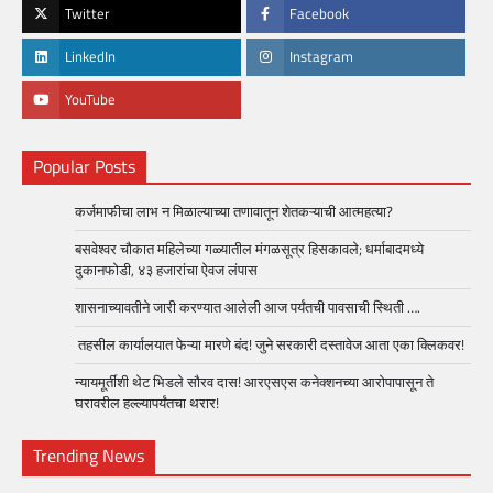
Twitter
Facebook
LinkedIn
Instagram
YouTube
Popular Posts
कर्जमाफीचा लाभ न मिळाल्याच्या तणावातून शेतकऱ्याची आत्महत्या?
बसवेश्वर चौकात महिलेच्या गळ्यातील मंगळसूत्र हिसकावले; धर्माबादमध्ये
दुकानफोडी, ४३ हजारांचा ऐवज लंपास
शासनाच्यावतीने जारी करण्यात आलेली आज पर्यंतची पावसाची स्थिती ….
तहसील कार्यालयात फेऱ्या मारणे बंद! जुने सरकारी दस्तावेज आता एका क्लिकवर!
न्यायमूर्तींशी थेट भिडले सौरव दास! आरएसएस कनेक्शनच्या आरोपापासून ते
घरावरील हल्ल्यापर्यंतचा थरार!
Trending News