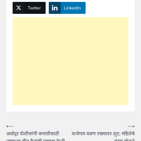
Twitter
LinkedIn
Post
⟵
⟶
अर्धापूर पोलीसांनी कत्तलीसाठी
वाजेगाव वळण रस्त्यावर लुट; महिलेचे
navigation