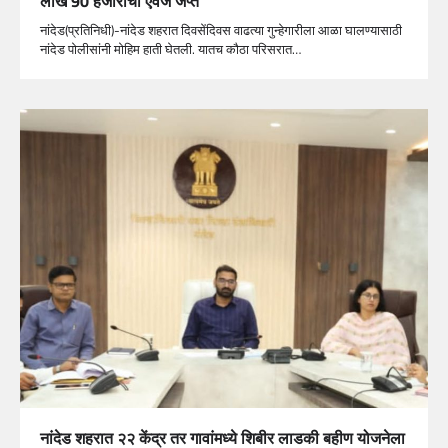
लाख 90 हजारांचा ऐवज जप्त
नांदेड(प्रतिनिधी)-नांदेड शहरात दिवसेंदिवस वाढत्या गुन्हेगारीला आळा घालण्यासाठी
नांदेड पोलीसांनी मोहिम हाती घेतली. यातच कौठा परिसरात…
नांदेड शहरात २२ केंद्र तर गावांमध्ये शिबीर लाडकी बहीण योजनेला