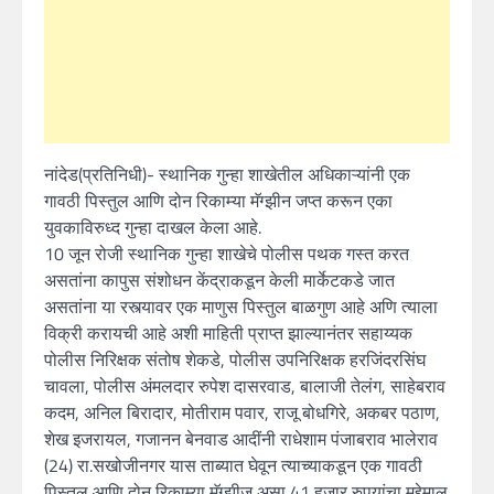
नांदेड(प्रतिनिधी)- स्थानिक गुन्हा शाखेतील अधिकाऱ्यांनी एक
गावठी पिस्तुल आणि दोन रिकाम्या मॅग्झीन जप्त करून एका
युवकाविरुध्द गुन्हा दाखल केला आहे.
10 जून रोजी स्थानिक गुन्हा शाखेचे पोलीस पथक गस्त करत
असतांना कापुस संशोधन केंद्राकडून केली मार्केटकडे जात
असतांना या रस्त्यावर एक माणुस पिस्तुल बाळगुण आहे अणि त्याला
विक्री करायची आहे अशी माहिती प्राप्त झाल्यानंतर सहाय्यक
पोलीस निरिक्षक संतोष शेकडे, पोलीस उपनिरिक्षक हरजिंदरसिंघ
चावला, पोलीस अंमलदार रुपेश दासरवाड, बालाजी तेलंग, साहेबराव
कदम, अनिल बिरादार, मोतीराम पवार, राजू बोधगिरे, अकबर पठाण,
शेख इजरायल, गजानन बेनवाड आदींनी राधेशाम पंजाबराव भालेराव
(24) रा.सखोजीनगर यास ताब्यात घेवून त्याच्याकडून एक गावठी
पिस्तुल आणि दोन रिकाम्या मॅग्झीज असा 41 हजार रुपयांचा मुद्देमाल