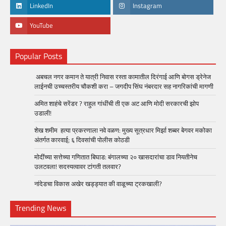
LinkedIn
Instagram
YouTube
Popular Posts
अबचल नगर कमान ते यात्री निवास रस्ता कामातील दिरंगाई आणि बोगस ड्रेनेज
लाईनची उच्चस्तरीय चौकशी करा – जगदीप सिंघ नंबरदार सह नागरिकांची मागणी
अमित शाहंचे सरेंडर ? राहुल गांधींची ती एक अट आणि मोदी सरकारची झोप
उडाली!
शेख शमीम हत्या प्रकरणाला नवे वळण: मुख्य सूत्रधार मिर्झा शब्बर बेगवर मकोका
अंतर्गत कारवाई; ६ दिवसांची पोलीस कोठडी
मोदींच्या सत्तेच्या गणितात बिघाड: बंगालच्या २० खासदारांचा डाव नियतीनेच
उलटवला! सदस्यत्वावर टांगती तलवार?
नांदेडचा विकास अखेर खड्ड्यात की वाळूच्या ट्रकखाली?
Trending News