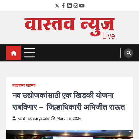
Skip
Twitter
Facebook
LinkedIn
Instagram
YouTube
to
content
VastavNEWSLive.com
a leading NEWS portal of Maharahstra
महत्वाच्या बातम्या
नव उद्योजकांसाठी एक खिडकी योजना
राबविणार – जिल्हाधिकारी अभिजीत राऊत
Kanthak Suryatale
March 5, 2024