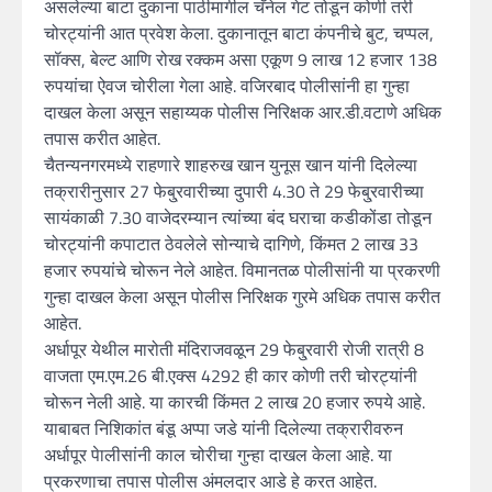
असलेल्या बाटा दुकाना पाठीमागील चॅनेल गेट तोडून कोणी तरी
चोरट्यांनी आत प्रवेश केला. दुकानातून बाटा कंपनीचे बुट, चप्पल,
सॉक्स, बेल्ट आणि रोख रक्कम असा एकूण 9 लाख 12 हजार 138
रुपयांचा ऐवज चोरीला गेला आहे. वजिरबाद पोलीसांनी हा गुन्हा
दाखल केला असून सहाय्यक पोलीस निरिक्षक आर.डी.वटाणे अधिक
तपास करीत आहेत.
चैतन्यनगरमध्ये राहणारे शाहरुख खान युनूस खान यांनी दिलेल्या
तक्रारीनुसार 27 फेबु्रवारीच्या दुपारी 4.30 ते 29 फेबु्रवारीच्या
सायंकाळी 7.30 वाजेदरम्यान त्यांच्या बंद घराचा कडीकोंडा तोडून
चोरट्यांनी कपाटात ठेवलेले सोन्याचे दागिणे, किंमत 2 लाख 33
हजार रुपयांचे चोरून नेले आहेत. विमानतळ पोलीसांनी या प्रकरणी
गुन्हा दाखल केला असून पोलीस निरिक्षक गुरमे अधिक तपास करीत
आहेत.
अर्धापूर येथील मारोती मंदिराजवळून 29 फेबु्रवारी रोजी रात्री 8
वाजता एम.एम.26 बी.एक्स 4292 ही कार कोणी तरी चोरट्यांनी
चोरून नेली आहे. या कारची किंमत 2 लाख 20 हजार रुपये आहे.
याबाबत निशिकांत बंडू अप्पा जडे यांनी दिलेल्या तक्रारीवरुन
अर्धापूर पेालीसांनी काल चोरीचा गुन्हा दाखल केला आहे. या
प्रकरणाचा तपास पोलीस अंमलदार आडे हे करत आहेत.