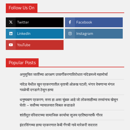
Follow Us On
Twitter
Facebook
LinkedIn
Instagram
YouTube
Popular Posts
अनुसूचित जातींच्या आरक्षण उपवर्गीकरणाविरोधात नांदेडमध्ये महामोर्चा
नांदेड येथील खुन प्रकरणातील मृताची ओळख पटली; भंगार वेचणाऱ्या मंगल
गवळेची दगडाने ठेचून हत्या
धनुष्यबाण प्रकरण; सत्ता हा असा चुंबक आहे जो लोकशाहीच्या तत्त्वांनाच खेचून
घेतो! – सर्वोच्च न्यायालयात सिबल कडाडले
शांतीदूत परिवाराच्या सामाजिक कार्याचा सुजय प्रतिष्ठानतर्फे गौरव
इंदरसिंगच्या हत्या प्रकरणात केबी गँगची नावे मारेकरी सदरात