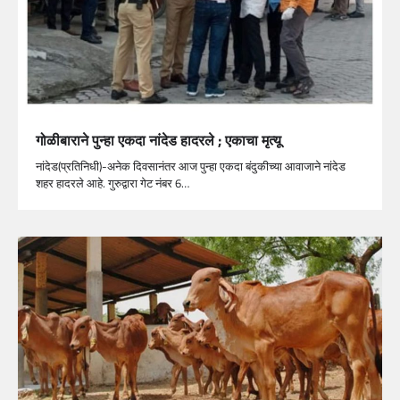
गोळीबाराने पुन्हा एकदा नांदेड हादरले ; एकाचा मृत्यू
नांदेड(प्रतिनिधी)-अनेक दिवसानंतर आज पुन्हा एकदा बंदुकीच्या आवाजाने नांदेड
शहर हादरले आहे. गुरुद्वारा गेट नंबर 6…