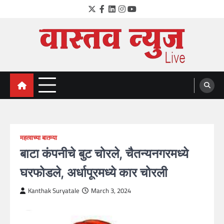
Skip
Twitter
Facebook
LinkedIn
Instagram
YouTube
to
content
VastavNEWSLive.com
a leading NEWS portal of Maharahstra
महत्वाच्या बातम्या
बाटा कंपनीचे बुट चोरले, चैतन्यनगरमध्ये
घरफोडले, अर्धापूरमध्ये कार चोरली
Kanthak Suryatale
March 3, 2024