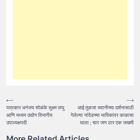
Post
⟵
⟶
पत्रकार धनंजय सोळंके सुक्ष्म लघु
आई तुळजा भवानीच्या दर्शनासाठी
navigation
आणि मध्यम उद्योग विभागीय
गेलेल्या नांदेडच्या भाविकांवर काळाचा
उपाध्यक्षपदी
घाला ; चार जण ठार एक जखमी
More Related Articles