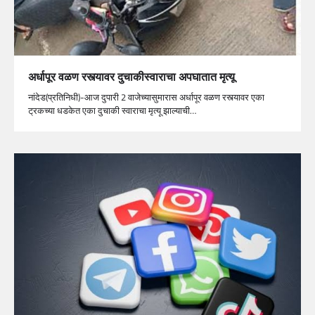
अर्धापूर वळण रस्त्यावर दुचाकीस्वाराचा अपघातात मृत्यू
नांदेड(प्रतिनिधी)-आज दुपारी 2 वाजेच्यासुमारास अर्धापूर वळण रस्त्यावर एका
ट्रकच्या धडकेत एका दुचाकी स्वाराचा मृत्यू झाल्याची…