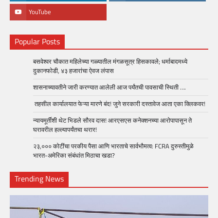
YouTube
Popular Posts
बसवेश्वर चौकात महिलेच्या गळ्यातील मंगळसूत्र हिसकावले; धर्माबादमध्ये
दुकानफोडी, ४३ हजारांचा ऐवज लंपास
शासनाच्यावतीने जारी करण्यात आलेली आज पर्यंतची पावसाची स्थिती ….
तहसील कार्यालयात फेऱ्या मारणे बंद! जुने सरकारी दस्तावेज आता एका क्लिकवर!
न्यायमूर्तींशी थेट भिडले सौरव दास! आरएसएस कनेक्शनच्या आरोपापासून ते
घरावरील हल्ल्यापर्यंतचा थरार!
२३,००० कोटींचा परकीय पैसा आणि भारताचे सार्वभौमत्व: FCRA दुरुस्तीमुळे
भारत-अमेरिका संबंधांत मिठाचा खडा?
Trending News