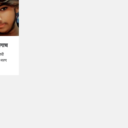
लगाच
ाघी
त मरण