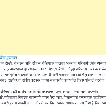
Kanthak Suryatale
April 30, 202
ितीचा पुढाकार
त वेळ टीव्ही, मोबाइल आणि सोशल मीडियावर घालवत असतात. परिणामी त्यांचे अभ्या
र्तमानपत्र वाचण्याचा हा उपक्रम जवळा देशमुख येथील जिल्हा परिषद प्राथमिक शाळेच
अध्यक्ष सुरेश गोडबोले आणि पदाधिकारी यांनी पुढाकार घेत शाळेचे मुख्याध्यापक गं
बडे, सहशिक्षक संतोष घटकार यांच्या सहकार्याने शाळेतील विद्यार्थ्यांसाठी दररोज
नेच्या आधी दररोज १० मिनिटे महत्त्वाच्या सुसंस्कारक्षम, स्थानिक, राष्ट्रीय,
परिपाठात निवडक बातम्यांचे वाचन केले जाते. विद्यार्थ्यांचा शब्दसंग्रह वाढविण्य
दारी इयत्ता पाचवी ते सातवीपर्यंतच्या विद्यार्थ्यांवर सोपवण्यात आली आहे. विद्यार्थ्या