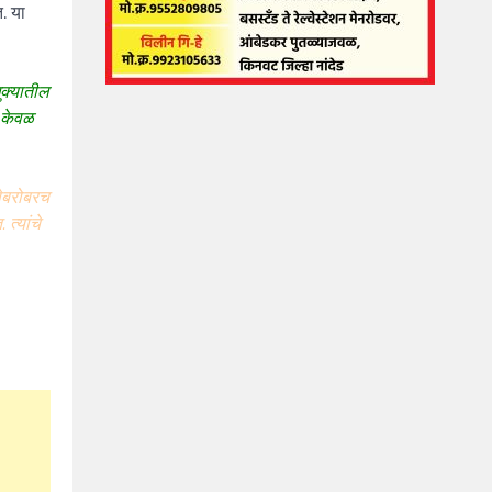
त. या
ुक्यातील
े केवळ
षेबरोबरच
त्यांचे