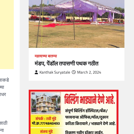
1
महत्वाच्या बातम्या
मंडप, पेंडॉल तपासणी पथक गठीत
Kanthak Suryatale
March 2, 2024
साकडे
्या
गाधर
ासाठी
ंना