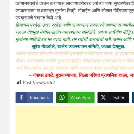
वर्तमानपत्रांचे वाचन करण्यास लावण्याबरोबरच त्यांच्या भाषा सुधारणेवरही 
उपक्रमाच्या माध्यमातून मुलांना टिव्ही, मोबाईल आणि सोशल मीडियापासून 
उपक्रमाचे स्वागत केले आहे.
हिमाचल प्रदेश, उत्तर प्रदेश आणि राजस्थान सरकारने त्यांच्या राज्यातील
जवळा देशमुख येथील शालेय व्यवस्थापन समितीने त्यांचा सर्वांगीण बौद्
मुलांच्या माहितीतच भर पडत नाही, तर त्यांची वाचनाची गती, समज आणि
–
सुरेश गोडबोले, शालेय व्यवस्थापन समिती, जवळा देशमुख.
शाळेत दररोज दोन तीन वेगवेगळी वृत्तपत्रे मागविण्यात येतात. या उपक्रमा
विचार करण्याच्या क्षमतेत सुधारणा होईल. वर्तमानपत्र वाचनादरम्यान विद्यार
अर्थ विद्यार्थ्यांना समजून सांगावेत आणि त्यांचा वाक्यात उपयोगही शिकवा
–
गंगाधर ढवळे, मुख्याध्यापक, जिल्हा परिषद प्राथमिक शाळा, 
Post Views:
442
Facebook
WhatsApp
Twitter