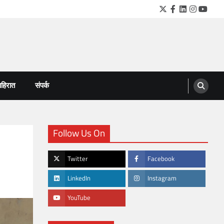
Twitter
Facebook
LinkedIn
Instagra
YouTu
हिरात
संपर्क
Follow Us On
Twitter
Facebook
LinkedIn
Instagram
YouTube