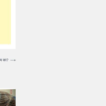
तोय का?
⟶