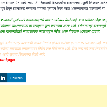
भर देण्यात येत आहे. त्यासाठी शिक्षकही विद्यार्थ्यांना वाचनाच्या पद्धती शिकवत आहे
दूर ठेवून ज्ञानाकडे नेण्याचा चांगला प्रयत्न केला जात असल्याबाबत पालकांनी या
 शाळकरी मुलांसाठी वर्तमानपत्रांचे वाचन अनिवार्य केले आहे. याच धर्तीवर लोहा ताल
धिक विकास साधण्यासाठी हा उपक्रम सुरू करण्यात आला आहे. वर्तमानपत्र वाचनामुळ
 भाषा याबाबतीतही सकारात्मक बदल घडून येईल, असा विश्वास आम्हाला वाटतो.
मुळे वर्तमानपत्रे वाचनाची आवड निर्माण हाेऊन त्यांच्या ज्ञानात भर पडणार आहे. भा
्थ्यांचा शब्दसाठा वाढवण्यावर विशेष लक्ष दिले जात आहे. रोज पाच नवे शब्द निवडावेत. 
वा, अशी सूचना शिक्षकांना दिली आहे
.
जवळा देशमुख.
LinkedIn