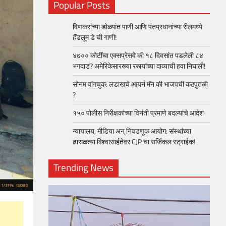
Popular Posts
विणकरांच्या डोळ्यांत पाणी आणि पंतप्रधानांच्या रीलमध्ये
हॅंडलूम डे ची गाणी!
४७०० कोटींचा एक्सप्रेसवे की १८ दिवसांत पडलेली ८४
भगदाडं? अमेरिकेसारख्या रस्त्यांच्या दाव्याची हवा निघाली!
सोनम वांगचुक: लडाखचे आयर्न मॅन की भाजपची कठपुतळी
?
१५० पोलीस निरीक्षकांच्या विनंती प्रमाणे बदल्यांचे आदेश
न्यायालय, मीडिया अन् निवडणूक आयोग: संस्थांच्या
ढासळत्या विश्वासार्हतेवर CJP चा सर्जिकल स्ट्राईक!
Trending News
loper?
, Skills