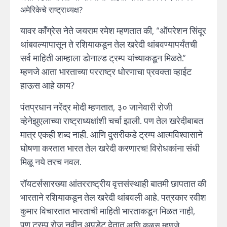
अमेरिकेचे राष्ट्राध्यक्ष?
यावर काँग्रेस नेते जयराम रमेश म्हणतात की, “ऑपरेशन सिंदूर
थांबवल्यापासून ते रशियाकडून तेल खरेदी थांबवण्यापर्यंतची
सर्व माहिती आम्हाला डोनाल्ड ट्रम्प यांच्याकडून मिळते.”
म्हणजे आता भारताच्या परराष्ट्र धोरणाचा प्रवक्ता व्हाईट
हाऊस आहे काय?
पंतप्रधान नरेंद्र मोदी म्हणतात, ३० जानेवारी रोजी
व्हेनेझुएलाच्या राष्ट्राध्यक्षांशी चर्चा झाली. पण तेल खरेदीबाबत
मात्र एकही शब्द नाही. आणि दुसरीकडे ट्रम्प आत्मविश्वासाने
घोषणा करतात भारत तेल खरेदी करणारच! विरोधकांना संधी
मिळू नये तरच नवल.
रॉयटर्ससारख्या आंतरराष्ट्रीय वृत्तसंस्थाही बातमी छापतात की
भारताने रशियाकडून तेल खरेदी थांबवली आहे. पत्रकार रवीश
कुमार विचारतात भारताची माहिती भारताकडून मिळत नाही,
पण ट्रम्प रोज नवीन अपडेट देतात.
आणि कळस म्हणजे