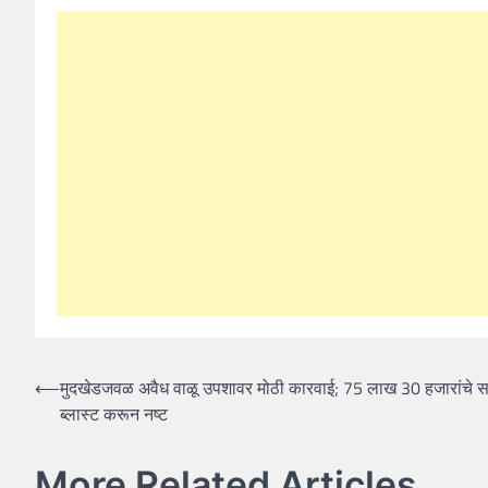
Post
⟵
मुदखेडजवळ अवैध वाळू उपशावर मोठी कारवाई; 75 लाख 30 हजारांचे सा
ब्लास्ट करून नष्ट
navigation
More Related Articles