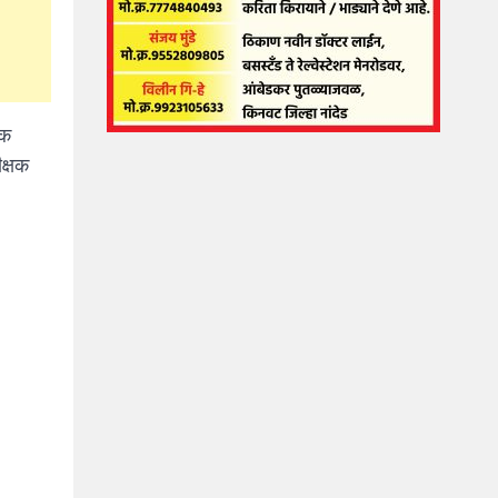
यक
ीक्षक