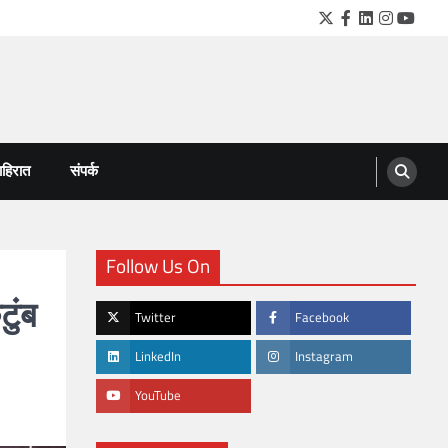
Twitter
Facebook
LinkedIn
Instagra
YouTu
हिरात
संपर्क
Follow Us On
टुंब
Twitter
Facebook
LinkedIn
Instagram
YouTube