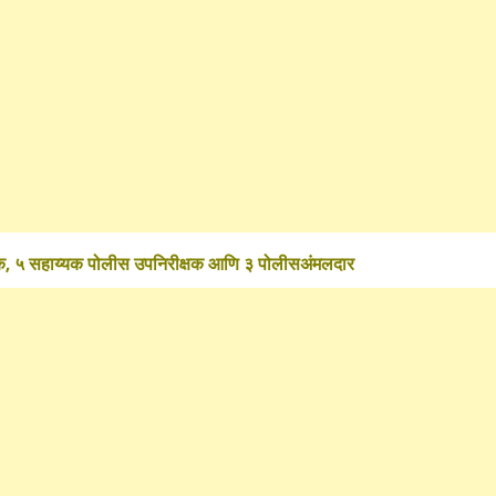
What Is a Front-End Deve
How to Become One, Salary
Kanthak Suryatale
April 30, 202
्षक, ५ सहाय्यक पोलीस उपनिरीक्षक आणि ३ पोलीसअंमलदार