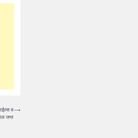
ाईल्स व
⟶
माल जप्त