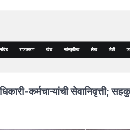
नांदेड
राजकारण
खेळ
सांस्कृतिक
लेख
शेती
जा
कारी-कर्मचाऱ्यांची सेवानिवृत्ती; सहकु