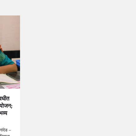
ावधीत
आयोजन;
भव्य
नांदेड –