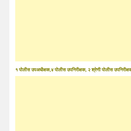
१ पोलीस उपअधीक्षक,४ पोलीस उपनिरीक्षक, २ श्रेणी पोलीस उपनिरीक