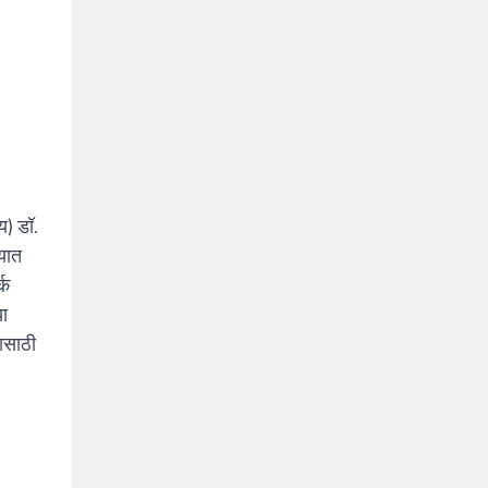
य) डॉ.
्यात
्क
या
ासाठी