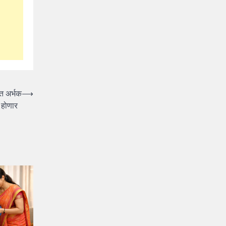
ृत अर्भक
⟶
खल होणार