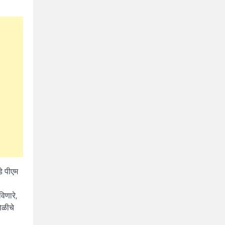
डे पीएम
विणारे,
ोळीचे