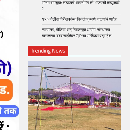
सोनम वांगचुक: लडाखचे आयर्न मॅन की भाजपची कठपुतळी
?
१५० पोलीस निरीक्षकांच्या विनंती प्रमाणे बदल्यांचे आदेश
न्यायालय, मीडिया अन् निवडणूक आयोग: संस्थांच्या
ढासळत्या विश्वासार्हतेवर CJP चा सर्जिकल स्ट्राईक!
Trending News
loper?
, Skills
1