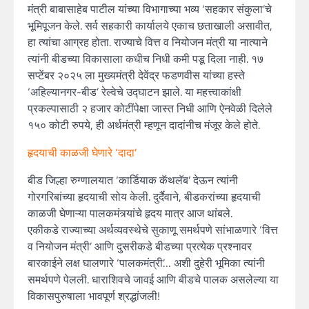
मंत्री बाबासाहेब पाटील यांच्या विभागाच्या भव्य ‘सहकार संकुला’चे
भूमिपूजन केले. सर्व सहकारी कार्यालये एकाच छताखाली असावीत,
हा त्यांचा आग्रह होता. राज्याचे वित्त व नियोजन मंत्री या नात्याने
त्यांनी बीडच्या विकासाला कधीच निधी कमी पडू दिला नाही. १७
सप्टेंबर २०२५ ला मुख्यमंत्री देवेंद्र फडणवीस यांच्या हस्ते
‘अहिल्यानगर-बीड’ रेल्वेचे उद्घाटन झाले. या महत्त्वाकांक्षी
प्रकल्पासाठी २ हजार कोटींपेक्षा जास्त निधी आणि ऐनवेळी दिलेले
१५० कोटी रुपये, ही अर्थमंत्री म्हणून दादांनीच मंजूर केले होते.
हृदयाची काळजी घेणारे ‘दादा’
बीड जिल्हा रुग्णालयात ‘कार्डियाक कॅथलॅब’ देऊन त्यांनी
गोरगरिबांच्या हृदयाची सोय केली. दुर्दैवाने, बीडकरांच्या हृदयाची
काळजी घेणाऱ्या पालकमंत्र्यांचे हृदय मात्र आज थांबले.
एकीकडे राज्याच्या अर्थव्यवस्थेचे सुकाणू समर्थपणे सांभाळणारे ‘वित्त
व नियोजन मंत्री’ आणि दुसरीकडे बीडच्या प्रत्येक प्रश्नावर
बारकाईने लक्ष घालणारे ‘पालकमंत्री’… अशी दुहेरी भूमिका त्यांनी
समर्थपणे पेलली. धाराशिवचे जावई आणि बीडचे पालक असलेल्या या
विकासपुरुषाला भावपूर्ण श्रद्धांजली!