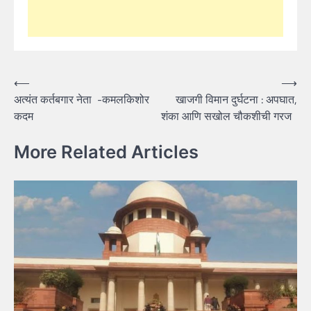
Post
⟵
⟶
अत्यंत कर्तबगार नेता -कमलकिशोर
खाजगी विमान दुर्घटना : अपघात,
navigation
कदम
शंका आणि सखोल चौकशीची गरज
More Related Articles