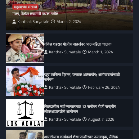
महत्वाच्या बातम्या
मंडप, पेंडॉल तपासणी पथक गठीत
Kanthak Suryatale
March 2, 2024
नांदेड शहरात पोलीस वाहनांवर आठ महिला चालक
Kanthak Suryatale
March 1, 2024
खुदा हाफिज प्रिन्स, जजाक अल्लाखैर; अशोकरावांसाठी
सर्मपण
Kanthak Suryatale
February 26, 2024
जिल्ह्यातील सर्व न्यायालयात 12 सप्टेंबर रोजी राष्ट्रीय
लोकअदालतीचे आयोजन
Kanthak Suryatale
August 7, 2026
आरटीआय कार्यकर्ता शेख जाकीरवर फसवणूक, लैंगिक