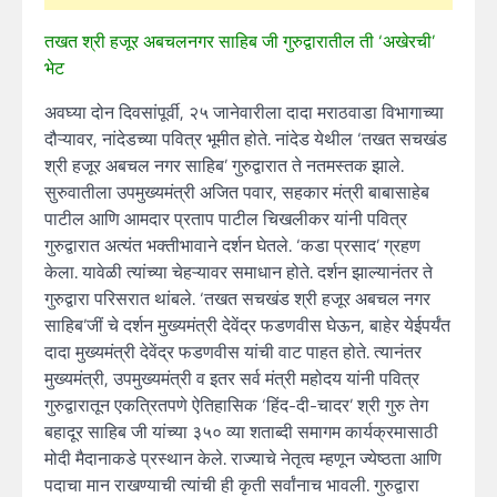
तखत श्री हजूर अबचलनगर साहिब जी गुरुद्वारातील ती ‘अखेरची’
भेट
अवघ्या दोन दिवसांपूर्वी, २५ जानेवारीला दादा मराठवाडा विभागाच्या
दौऱ्यावर, नांदेडच्या पवित्र भूमीत होते. नांदेड येथील ‘तखत सचखंड
श्री हजूर अबचल नगर साहिब’ गुरुद्वारात ते नतमस्तक झाले.
सुरुवातीला उपमुख्यमंत्री अजित पवार, सहकार मंत्री बाबासाहेब
पाटील आणि आमदार प्रताप पाटील चिखलीकर यांनी पवित्र
गुरुद्वारात अत्यंत भक्तीभावाने दर्शन घेतले. ‘कडा प्रसाद’ ग्रहण
केला. यावेळी त्यांच्या चेहऱ्यावर समाधान होते. दर्शन झाल्यानंतर ते
गुरुद्वारा परिसरात थांबले. ‘तखत सचखंड श्री हजूर अबचल नगर
साहिब’जीं चे दर्शन मुख्यमंत्री देवेंद्र फडणवीस घेऊन, बाहेर येईपर्यंत
दादा मुख्यमंत्री देवेंद्र फडणवीस यांची वाट पाहत होते. त्यानंतर
मुख्यमंत्री, उपमुख्यमंत्री व इतर सर्व मंत्री महोदय यांनी पवित्र
गुरुद्वारातून एकत्रितपणे ऐतिहासिक ‘हिंद-दी-चादर’ श्री गुरु तेग
बहादूर साहिब जी यांच्या ३५० व्या शताब्दी समागम कार्यक्रमासाठी
मोदी मैदानाकडे प्रस्थान केले. राज्याचे नेतृत्व म्हणून ज्येष्ठता आणि
पदाचा मान राखण्याची त्यांची ही कृती सर्वांनाच भावली. गुरुद्वारा