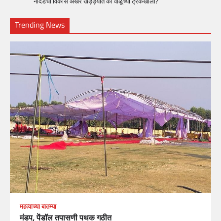
नांदेडचा विकास अखेर खड्ड्यात की वाळूच्या ट्रकखाली?
Trending News
महत्वाच्या बातम्या
मंडप, पेंडॉल तपासणी पथक गठीत