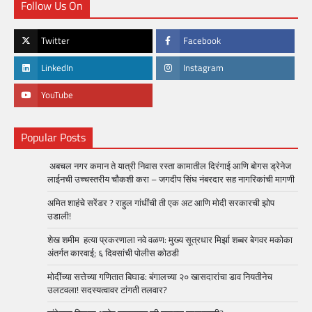
Follow Us On
Twitter
Facebook
LinkedIn
Instagram
YouTube
Popular Posts
अबचल नगर कमान ते यात्री निवास रस्ता कामातील दिरंगाई आणि बोगस ड्रेनेज
लाईनची उच्चस्तरीय चौकशी करा – जगदीप सिंघ नंबरदार सह नागरिकांची मागणी
अमित शाहंचे सरेंडर ? राहुल गांधींची ती एक अट आणि मोदी सरकारची झोप
उडाली!
शेख शमीम हत्या प्रकरणाला नवे वळण: मुख्य सूत्रधार मिर्झा शब्बर बेगवर मकोका
अंतर्गत कारवाई; ६ दिवसांची पोलीस कोठडी
मोदींच्या सत्तेच्या गणितात बिघाड: बंगालच्या २० खासदारांचा डाव नियतीनेच
उलटवला! सदस्यत्वावर टांगती तलवार?