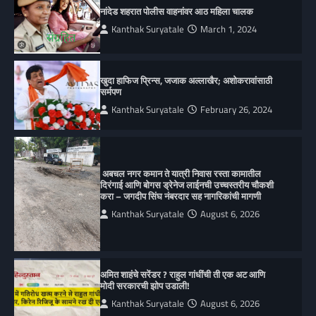
नांदेड शहरात पोलीस वाहनांवर आठ महिला चालक
Kanthak Suryatale
March 1, 2024
खुदा हाफिज प्रिन्स, जजाक अल्लाखैर; अशोकरावांसाठी
सर्मपण
Kanthak Suryatale
February 26, 2024
अबचल नगर कमान ते यात्री निवास रस्ता कामातील
दिरंगाई आणि बोगस ड्रेनेज लाईनची उच्चस्तरीय चौकशी
करा – जगदीप सिंघ नंबरदार सह नागरिकांची मागणी
Kanthak Suryatale
August 6, 2026
अमित शाहंचे सरेंडर ? राहुल गांधींची ती एक अट आणि
मोदी सरकारची झोप उडाली!
Kanthak Suryatale
August 6, 2026