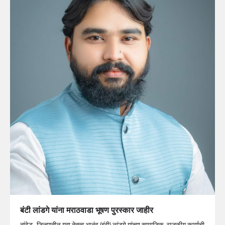
बंटी लांडगे यांना मराठवाडा भूषण पुरस्कार जाहीर
नांदेड–जिल्ह्यातील युवा नेतृत्व आनंद (बंटी) लांडगे यांच्या सामाजिक, राजकीय कार्याची