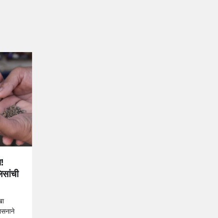
!
लिसांची
खा
ासनाने