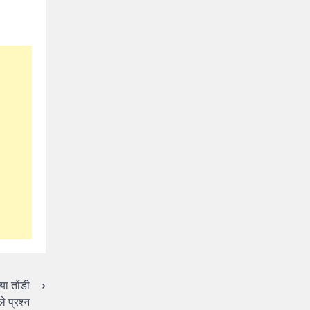
्या तोंडी
⟶
े प्रश्न