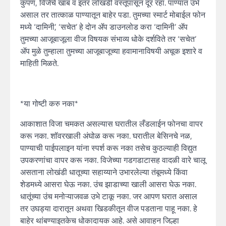
कुंपण, विजेचे खांब व इतर लोखंडी वस्तूंपासून दूर रहा. पाण्यात उभे
असाल तर तात्काळ पाण्यातून बाहेर पडा. तुमच्या स्मार्ट मोबाईल फोन
मध्ये ‘दामिनी’, ‘सचेत’ हे दोन ॲप डाउनलोड करा ‘दामिनी’ ॲप
तुमच्या आजूबाजूला वीज विषयक संभाव्य धोके दर्शविते तर ‘सचेत’
ॲप मुळे तुम्हाला तुमच्या आजूबाजूच्या हवामानाविषयी अचूक इशारे व
माहिती मिळते.
*या गोष्टी करु नका*
आकाशात विजा चमकत असल्यास घरातील लँडलाईन फोनचा वापर
करू नका. शॉवरखाली अंघोळ करू नका. घरातील बेसिनचे नळ,
पाण्याची पाईपलाइन यांना स्पर्श करू नका तसेच कुठल्याही विद्युत
उपकरणांचा वापर करू नका. विजेच्या गडगडाटासह वादळी वारे चालू
असताना लोखंडी धातूच्या सहाय्याने उभारलेल्या तंबूमध्ये किंवा
शेडमध्ये आसरा घेऊ नका. उंच झाडाच्या खाली आसरा घेऊ नका.
धातूंच्या उंच मनोऱ्याजवळ उभे टाकू नका. जर आपण घरात असाल
तर उघड्या दारातून अथवा खिडकीतून वीज पडताना पाहू नका. हे
बाहेर थांबण्याइतकेच धोकादायक आहे. असे आवाहन जिल्हा