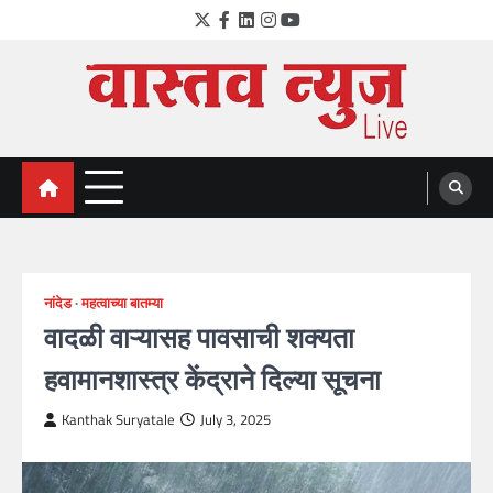
Skip
Twitter
Facebook
LinkedIn
Instagram
YouTube
to
content
VastavNEWSLive.com
a leading NEWS portal of Maharahstra
नांदेड
महत्वाच्या बातम्या
वादळी वाऱ्यासह पावसाची शक्यता
हवामानशास्त्र केंद्राने दिल्या सूचना
Kanthak Suryatale
July 3, 2025