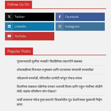
Follow Us On
Twitter
Facebook
LinkedIn
Instagram
YouTube
Popular Posts
गुप्तधनासाठी मुलींचा नरबळी? विवाहितेच्या तक्रारीने खळबळ
लोकशाहीच्या पिंजऱ्यात धनुष्यबाण आणि घटनात्मक संस्थांची सत्त्वपरीक्षा
नांदेडमध्ये घरफोडी, मंदिरातील दानपेटी फोडून रोकड लंपास
दिल्लीच्या तख्ताला दक्षिणेचा दणका! थलपती विजय आणि राहुल गांधींच्या जोडीने
मोदी-शाहंचा परिसीमन प्लॅन रोखला?
काही तासातच नांदेड पुन्हा हादरले! सिडकोतील दूध डेअरीजवळ युवकाची निर्घृण
हत्या!