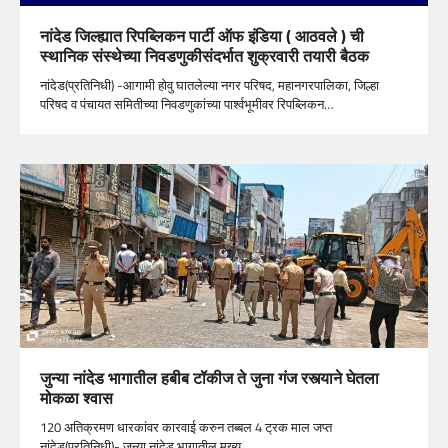
नांदेड जिल्ह्यात रिपब्लिकन पार्टी ऑफ इंडिया ( आठवले ) ची
स्थानिक संस्थेच्या निवडणुकीसंदर्भात शुक्रवारी तयारी बैठक
नांदेड(प्रतिनिधी) -आगामी होवु घातलेल्या नगर परिषद, महानगरपालिका, जिल्हा
परिषद व पंचायत समितीच्या निवडणुकांच्या पार्श्वभूमीवर रिपब्लिकन…
जुन्या नांदेड भागातील हबीब टॉकीज ते जुना गंज रस्त्याने घेतला
मोकळा श्वास
120 अतिक्रमण धारकांवर कारवाई करुन तब्बल 4 ट्रक माल जप्त
नांदेड(प्रतिनिधी)- जुन्या नांदेड भागातील मुख्य…