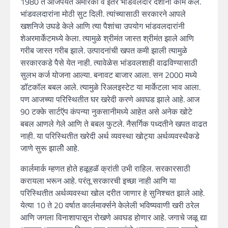
1980 ते आजपर्यंत अमेरिका व इतर भांडवलदार देशांनी काम केले.
भांडवलदारांना मोठी सुट दिली. त्यांच्यासाठी सरकारने आपले
खशनिजे उघडे केले आणि त्या पैशांचा उपयोग भांडवलदारांनी
शेअरमार्केटमध्ये केला. त्यामुळे श्रीमंत जास्त श्रीमंत झाले आणि
गरीब जास्त गरीब झाले. उत्पादनांची खपत कमी झाली त्यामुळे
सरकारकडे पैसे येत नाही. त्यावेळेस भांडवलशाही वाढविण्यासाठी
सुलभ कर्ज योजना आल्या. बनावट बाजार आला. सन 2000 मध्ये
डॉटकॉल बबल आले. त्यामुळे रिअलइस्टेट या मार्केटला भाव आला.
पण आजच्या परिस्थितीत घर खरेदी करणे अवघड झाले आहे. आज
90 टक्के सार्टऍप कंपन्या नुकसानीमध्ये आहेत असे अनेक खोटे
बबल आणले गेले आणि ते बबल फुटले. नैसर्गिक पध्दतीने खपत वाढत
नाही. या परिस्थितीत खरेदी अर्थ व्यवस्था खोट्या अर्थव्यवस्थैकडे
जाणे सुरू झालीे आहे.
कार्लमार्क म्हणत होते हळूहळॅ क्रांती उभी राहिल. सरकारसाठी
करायला भरून आहे. परंतू सरकारची इच्छा नाही आणि या
परिस्थितीत अर्थव्यवस्था खोल दरीत जाणार हे सुनिश्चत झाले आहे.
येत्या 10 ते 20 वर्षात कार्लमार्क्सने केलेली भविष्यवाणी खरी ठरेल
आणि जगला विनाशापासून रोखणे अवघड होणार आहे. जगाचे जळू द्या