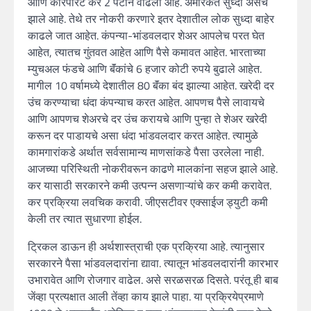
आणि कारपोरेट कर 2 पटीने वाढला आहे. अमेरिकेत सुध्दा असेच
झाले आहे. तेथे तर नोकरी करणारे इतर देशातील लोक सुध्दा बाहेर
काढले जात आहेत. कंपन्या-भांडवलदार शेअर आपलेच परत घेत
आहेत, त्यातच गुंतवत आहेत आणि पैसे कमावत आहेत. भारताच्या
म्युचअल फंडचे आणि बॅंकांचे 6 हजार कोटी रुपये बुढाले आहेत.
मागील 10 वर्षामध्ये देशातील 80 बॅंका बंद झाल्या आहेत. खरेदी दर
उंच करण्याचा धंदा कंपन्याच करत आहेत. आपणच पैसे लावायचे
आणि आपणच शेअरचे दर उंच करायचे आणि पुन्हा ते शेअर खरेदी
करून दर पाडायचे असा धंदा भांडवलदार करत आहेत. त्यामुळे
कामगारांकडे अर्थात सर्वसामान्य माणसांकडे पैसा उरलेला नाही.
आजच्या परिस्थिती नोकरीवरून काढणे मालकांना सहज झाले आहे.
कर यासाठी सरकारने कमी उत्पन्न असणाऱ्यांचे कर कमी करावेत.
कर प्रक्रिया लवचिक करावी. जीएसटीवर एक्साईज ड्युटी कमी
केली तर त्यात सुधारणा होईल.
ट्रिकल डाऊन ही अर्थशास्त्राची एक प्रक्रिया आहे. त्यानुसार
सरकारने पैसा भांडवलदारांना द्यावा. त्यातून भांडवलदारांनी कारभार
उभारावेत आणि रोजगार वाढेल. असे सरळसरळ दिसते. परंतू ही बाब
जेंव्हा प्रत्यक्षात आली तेंव्हा काय झाले पाहा. या प्रक्रियेप्रमाणे