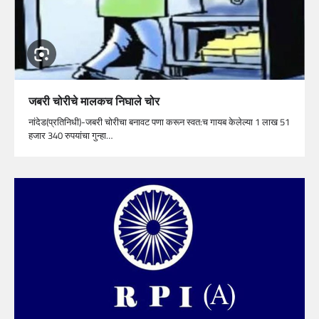
जबरी चोरीचे मालकच निघाले चोर
नांदेड(प्रतिनिधी)-जबरी चोरीचा बनावट पणा करून स्वत:च गायब केलेल्या 1 लाख 51
हजार 340 रुपयांचा गुन्हा…