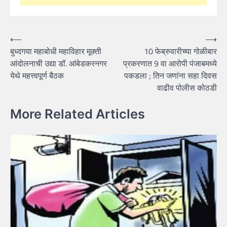
Post
⟵
⟶
बुध्दगया महाबोधी महाविहार मूक्ती
10 फेब्रुवारीच्या गोळीबार
navigation
आंदोलनाची उद्या डॉ. आंबेडकरनगर
प्रकरणात 9 वा आरोपी पंजाबमध्ये
येथे महत्त्वपूर्ण बैठक
पकडला ; तिन जणांना सहा दिवस
वाढीव पोलीस कोठडी
More Related Articles