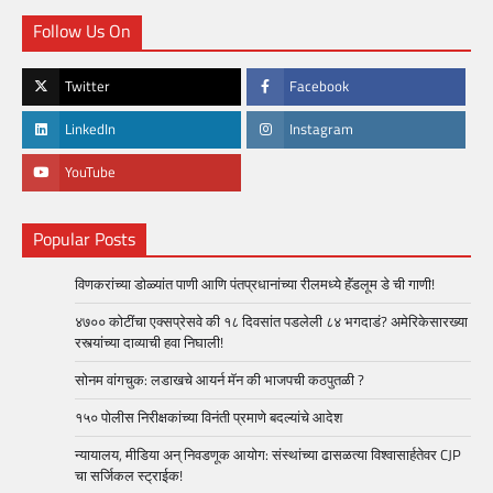
Follow Us On
Twitter
Facebook
LinkedIn
Instagram
YouTube
Popular Posts
विणकरांच्या डोळ्यांत पाणी आणि पंतप्रधानांच्या रीलमध्ये हॅंडलूम डे ची गाणी!
४७०० कोटींचा एक्सप्रेसवे की १८ दिवसांत पडलेली ८४ भगदाडं? अमेरिकेसारख्या
रस्त्यांच्या दाव्याची हवा निघाली!
सोनम वांगचुक: लडाखचे आयर्न मॅन की भाजपची कठपुतळी ?
१५० पोलीस निरीक्षकांच्या विनंती प्रमाणे बदल्यांचे आदेश
न्यायालय, मीडिया अन् निवडणूक आयोग: संस्थांच्या ढासळत्या विश्वासार्हतेवर CJP
चा सर्जिकल स्ट्राईक!