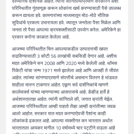
दरम्यानचे दार्शनिक आहेत. त्यांनी सांगितल्याप्रमाणे सरकारने अशा
परिस्थितीत गुंतवणूक करून लोकांना खर्च करण्यासाठी पैसे उपलब्ध
करून द्यायला हवे. कामगारांच्या माध्यमातून मोठ-मोठे भौतिक
सुविधांचे प्रकल्प उभारायला हवे. ज्यातून जनतेला पैसा मिळेल आणि
जनता तो पैसा आपल्या क्रयशक्तीसाठी उपयोग करेल. अमेरिकेने हा
प्रकार करोना काळात केलेला आहे.
आजच्या परिस्थितीत चिन आपल्याकडील उत्पादनाची खपत
वाढविण्यासाठी 3 कोटी 56 लाखांची सबसिडी देणार आहे. अशीच
मदत अमेरिकेने सन 2008 आणि 2020 मध्ये केलेली आहे. थॉमस
पिकेटी यांचा जन्म 1971 मध्ये झालेला आहे आणि आजही ते जीवंत
आहेत. त्यांच्या सांगण्याप्रमाणे संपत्तीचे असमान वितरण हे भांडवल
शाहीला मारुन टाकणार आहेत. एकूण सर्व दार्शनिकांचे म्हणणे
कार्लमार्क्स यांच्या म्हणण्याच्या आसपासचे आहे. डेव्हीड हार्वे हे
अर्थशास्त्रतज्ञ आहेत. त्यांनी सांगितले की, जगात क्रांती येईल.
आजच्या परिस्थितीला आम्ही पाहतो तेंव्हा आम्ही क्रांतीच्या जवळ
आलो आहोत. सरकार यात मदत करण्याऐवजी पैशांना काही
लोकांकडे ढकलत आहे. आपल्या व्यक्तीगत कर भारतात अर्थात
भारतातला आयकर मागील 10 वर्षामध्ये चार पट्टीने वाढला आहे