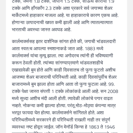
टक्के, जर्मनी 1.8 टक्के, जापान 1.5 टक्के, साऊथ कोरीया 1.9
टक्के आणि हॉंगकॉंग 2.3 टक्के अशा प्रकारे सर्व जगाच्या शेअर
मार्केटमध्ये हाहाकार माजला आहे. या हाहाकाराचे कारण एकच आहे.
होणाऱ्या उत्पादनाची खपत कमी झाली आहे आणि त्यातल्यात्यात
भारताची अवस्था जास्त अवघड आहे.
कार्लमार्क्ससह इतर दार्शनिक सांगत होते की, जगाची भांडवलदारी
आता स्वत:च आपल्या स्मशानाकडे जात आहे. 1883 मध्ये
कार्लमार्क्स यांचा मृत्यू झाला. त्या अगोदरच त्यांनी ही भविष्यवाणी
करून ठेवली होती. त्यांच्या सांगण्याप्रमाणे भांडवलशाहीचे
एखाद्यावेळी बुम होते आणि काही दिवसातच तो फुगा फुटतो अशीच
आजच्या शेअर बाजाराची परिस्थिती आहे. काही दिवसांपुर्वीच शेअर
बाजारामध्ये बुम झाला होता आणि आता तो फुगा फुटला आहे. 99.
टक्के पेक्षा जास्त संपत्ती 1 टक्के लोकांकडे आली आहे. सन 2008
मध्ये सुध्दा अशीच मंदी आली होती. त्यावेळी लोकांचे पगार वाढत
नव्हते. नोकऱ्या कमी झाल्या होत्या. परंतू मोठ-मोठ्या कंपन्या मात्र
भरपूर फायदा घेत होत्या. कार्लमार्क्सने सांगितले होते. अशा
परिस्थितीमध्ये सरकारने ही परिस्थिती राखली नाही तर संपुर्ण
व्यवस्था नष्ट होवून जाईल. जॉन मेनॉर्ड किन्स हे 1863 ते 1946