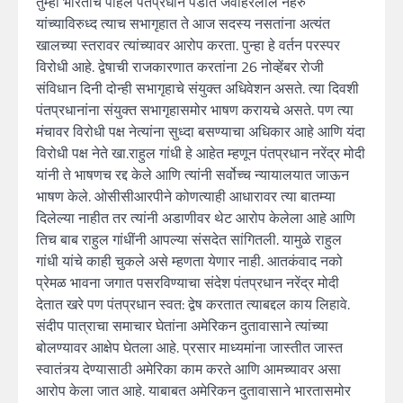
तुम्ही भारताचे पहिले पंतप्रधान पंडीत जवाहरलाल नेहरु
यांच्याविरुध्द त्याच सभागृहात ते आज सदस्य नसतांना अत्यंत
खालच्या स्तरावर त्यांच्यावर आरोप करता. पुन्हा हे वर्तन परस्पर
विरोधी आहे. द्वेषाची राजकारणात करतांना 26 नोव्हेंबर रोजी
संविधान दिनी दोन्ही सभागृहाचे संयुक्त अधिवेशन असते. त्या दिवशी
पंतप्रधानांना संयुक्त सभागृहासमोर भाषण करायचे असते. पण त्या
मंचावर विरोधी पक्ष नेत्यांना सुध्दा बसण्याचा अधिकार आहे आणि यंदा
विरोधी पक्ष नेते खा.राहुल गांधी हे आहेत म्हणून पंतप्रधान नरेंद्र मोदी
यांनी ते भाषणच रद्द केले आणि त्यांनी सर्वोच्च न्यायालयात जाऊन
भाषण केले. ओसीसीआरपीने कोणत्याही आधारावर त्या बातम्या
दिलेल्या नाहीत तर त्यांनी अडाणीवर थेट आरोप केलेला आहे आणि
तिच बाब राहुल गांधींनी आपल्या संसदेत सांगितली. यामुळे राहुल
गांधी यांचे काही चुकले असे म्हणता येणार नाही. आतकंवाद नको
प्रेमळ भावना जगात पसरविण्याचा संदेश पंतप्रधान नरेंद्र मोदी
देतात खरे पण पंतप्रधान स्वत: द्वेष करतात त्याबद्दल काय लिहावे.
संदीप पात्राचा समाचार घेतांना अमेरिकन दुतावासाने त्यांच्या
बोलण्यावर आक्षेप घेतला आहे. प्रसार माध्यमांना जास्तीत जास्त
स्वातंत्र्य देण्यासाठी अमेरिका काम करते आणि आमच्यावर असा
आरोप केला जात आहे. याबाबत अमेरिकन दुतावासाने भारतासमोर