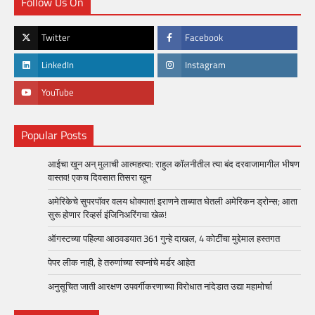
Follow Us On
Twitter
Facebook
LinkedIn
Instagram
YouTube
Popular Posts
आईचा खून अन् मुलाची आत्महत्या: राहुल कॉलनीतील त्या बंद दरवाजामागील भीषण
वास्तव! एकच दिवसात तिसरा खून
अमेरिकेचे सुपरपॉवर वलय धोक्यात! इराणने ताब्यात घेतली अमेरिकन ड्रोन्स; आता
सुरू होणार रिव्हर्स इंजिनिअरिंगचा खेळ!
ऑगस्टच्या पहिल्या आठवडयात 361 गुन्हे दाखल, 4 कोटींचा मुद्देमाल हस्तगत
पेपर लीक नाही, हे तरुणांच्या स्वप्नांचे मर्डर आहेत
अनुसूचित जाती आरक्षण उपवर्गीकरणाच्या विरोधात नांदेडात उद्या महामोर्चा