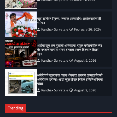
खुदा हाफिज प्रिन्स, जजाक अल्लाखैर; अशोकरावांसाठी
सर्मपण
Kanthak Suryatale
February 26, 2024
आईचा खून अन् मुलाची आत्महत्या: राहुल कॉलनीतील त्या
बंद दरवाजामागील भीषण वास्तव! एकच दिवसात तिसरा
खून
Kanthak Suryatale
August 9, 2026
अमेरिकेचे सुपरपॉवर वलय धोक्यात! इराणने ताब्यात घेतली
अमेरिकन ड्रोन्स; आता सुरू होणार रिव्हर्स इंजिनिअरिंगचा
खेळ!
Kanthak Suryatale
August 9, 2026
Trending