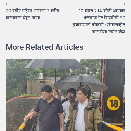
Post
⟵
⟶
29 वर्षीय महिला आपल्या 7 वर्षीय
10 वर्षात 714 कोटी आयकर
navigation
बालकाला घेवून गायब
भरणाऱ्या ऍड.सिंघवीची 50
हजारांसाठी चौकशी ; लोकशाहीत
चाललेला नवीन खेळ
More Related Articles